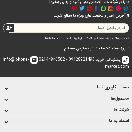
ما را در شبکه های اجتماعی دنبال کنید و به روز بمانید!
از آخرین اخبار و تخفیف‌های ویژه ما مطلع شوید
person_add
شما در هر زمانی می‌توانید اشتراک‌تان را لغو کنید. برای این کار، لطفاً با ما تماس حاصل نمایید
7 روز هفته 24 ساعت در دسترس هستیم.
پشتیبانی خرید 09128921496 - 02144846502
info@iphone-
email
call
market.com
حساب کاربری شما
محصول‌ها
شرکت ما
اعتماد به ما