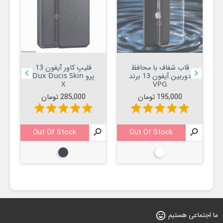
قاب شفاف با محافظ
فلیپ کاور آیفون 13


دوربین آیفون 13 برند
پرو Dux Ducis Skin
X
VPG
قیمت
قیمت
195,000 تومان
285,000 تومان
star
star
star
star
star
star
star
star
star
star
Out Of Stock

Out Of Stock


بیرنگ
مشکی
ما اجتماعی هستیم
sentiment_very_satisfied