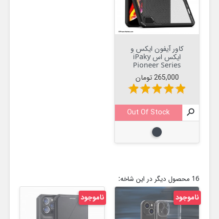
کاور آیفون ایکس و
ایکس اس iPaky
Pioneer Series
قیمت
265,000 تومان
star
star
star
star
star
Out Of Stock

مشکی
16 محصول دیگر در این شاخه:
ناموجود
ناموجود