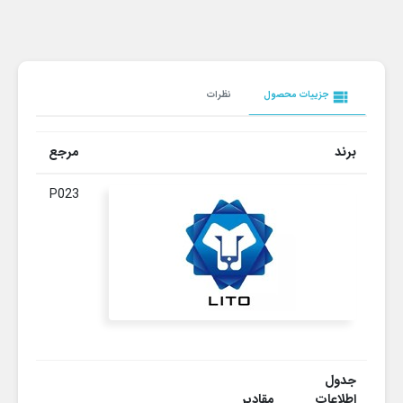
view_list
جزییات محصول
نظرات
برند
مرجع
P023
جدول
اطلاعات
مقادیر