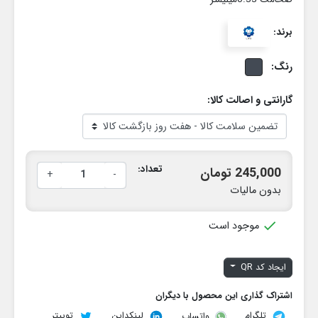
برند:
رنگ:
گارانتی و اصالت کالا:
تعداد:
245,000 تومان
+
-
بدون مالیات

موجود است
ایجاد کد QR
اشتراک گذاری این محصول با دیگران
تلگرام
لینکداین
توییتر
واتساپ