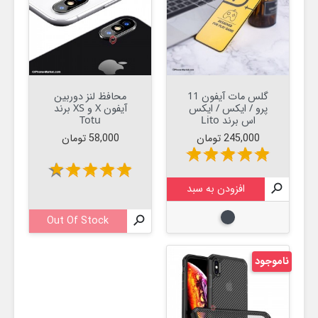
گلس مات آیفون 11
محافظ لنز دوربین
پرو / ایکس / ایکس
آیفون X و XS برند
اس برند Lito
Totu
قیمت
قیمت
245,000 تومان
58,000 تومان
star
star
star
star
star
star
star
star
star
star

افزودن به سبد
مشکی
Out Of Stock

ناموجود