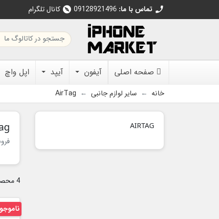
تماس با ما:
09128921496
کانال تلگرام
explore
call
صفحه اصلی
آیفون
آیپد
اپل واچ
خانه
سایر لوازم جانبی
AirTag
Tag
AIRTAG
فروش
4 محصول وجود دارد.
ناموجو