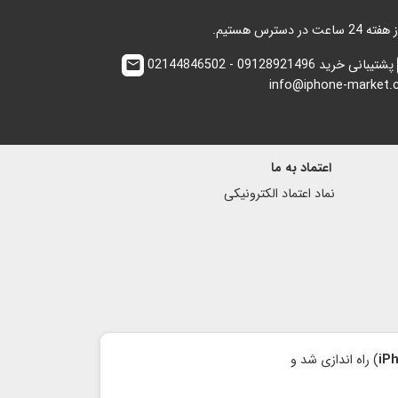
پشتیبانی خرید 09128921496 - 02144846502
email
info@iphone-market
اعتماد به ما
نماد اعتماد الكترونیكی
iP
) راه اندازی شد و