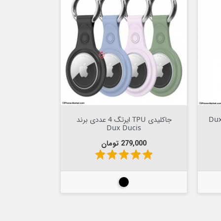
Out Of Stock


جاکلیدی TPU ایرتگ 4 عددی برند
Dux Ducis
قیمت
279,000 تومان
star
star
star
star
star
مشکی-آبی-سبز-صورتی