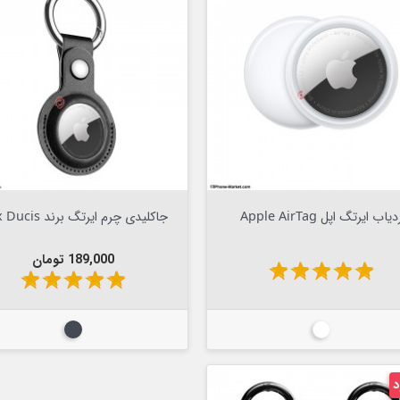
Out Of Stock


Out Of Stock

دیاب ایرتگ اپل Apple AirTag
جاکلیدی چرم ایرتگ برند Dux Ducis
قیمت
189,000 تومان
star
star
star
star
star
star
star
star
star
star
سفید
مشکی
د