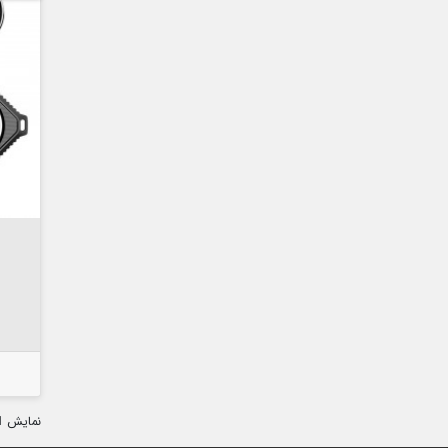

نمایش
-4