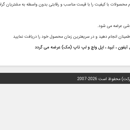
وشی عرضه می شود.
 آیفون ، آیپد ، اپل واچ و لپ تاپ (مک) عرضه می گردد
محفوظ است 2026-2007