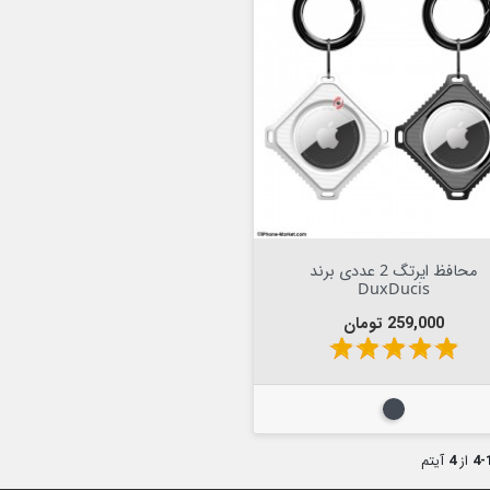
Out Of Stock

محافظ ایرتگ 2 عددی برند
DuxDucis
قیمت
259,000 تومان
star
star
star
star
star
مشکی
1
از
4
آیتم