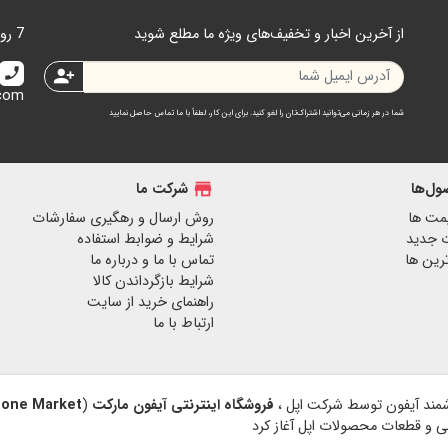
از آخرین اخبار و تخفیف‌های ویژه ما مطلع شوید
7 روز هفته 24 ساعت در دسترس هستیم.
call
person_add
.com
شما در هر زمانی می‌توانید اشتراک‌تان را لغو کنید. برای این کار، لطفاً با ما تماس حاصل نمایید
ل‌ها
store
شرکت ما
مت ها
روش ارسال و رهگیری سفارشات
 جدید
شرایط و ضوابط استفاده
رین ها
تماس با ما و درباره ما
شرایط بازگرداندن کالا
راهنمای خرید از سایت
ارتباط با ما
فروشگاه اینترنتی آیفون مارکت
(
hone Market
نبی و قطعات محصولات اپل آغاز کرد