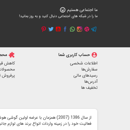
ما اجتماعی هستیم
sentiment_very_satisfied
ما را در شبکه های اجتماعی دنبال کنید و به روز بمانید!
account_circle
حساب کاربری شما
extension
محصو
اطلاعات شخصی
کاهش قی
سفارش‌ها
محصولات
رسیدهای مالی
پرفروش ت
آدرس‌ها
تخفیف ها
از سال 1386 (2007) همزمان با عرضه اولین گوشی هوشمند آیفون توسط شرکت اپل ،
فعالیت خود را در زمینه واردات انواع برند های لوازم جا