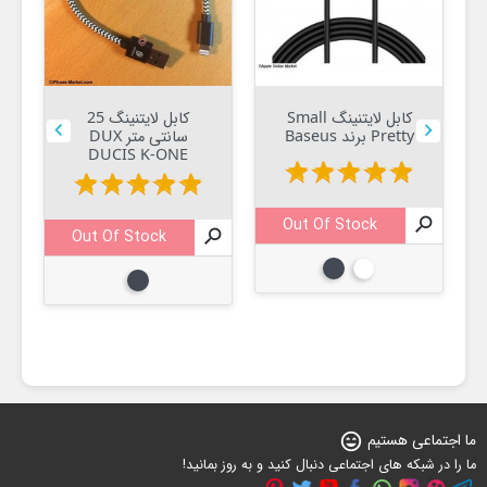
کابل لایتنینگ Small
کابل لایتنینگ 25


Pretty برند Baseus
سانتی متر DUX
DUCIS K-ONE
star
star
star
star
star
star
star
star
star
star

Out Of Stock

Out Of Stock

سفید
مشکی
مشکی
ما اجتماعی هستیم
sentiment_very_satisfied
ما را در شبکه های اجتماعی دنبال کنید و به روز بمانید!