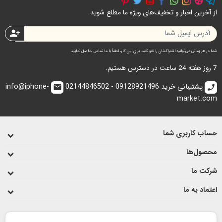
از آخرین اخبار و تخفیف‌های ویژه ما مطلع شوید
person_add
شما در هر زمانی می‌توانید اشتراک‌تان را لغو کنید. برای این کار، لطفاً با ما تماس حاصل نمایید
7 روز هفته 24 ساعت در دسترس هستیم.
پشتیبانی خرید 09128921496 - 02144846502
info@iphone-
email
call
market.com
حساب کاربری شما
محصول‌ها
شرکت ما
اعتماد به ما