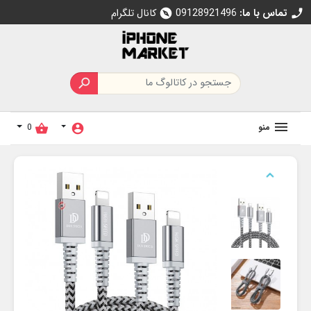
تماس با ما:
09128921496
کانال تلگرام
explore
call

منو
0
shopping_basket
account_circle
