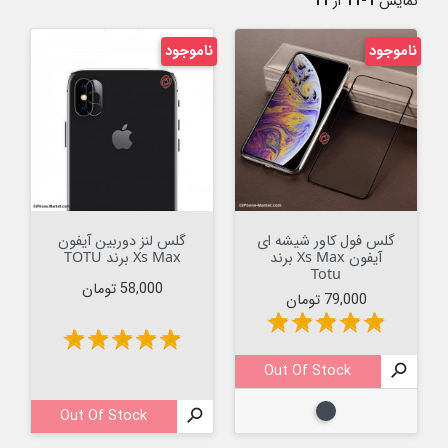
نمایش
1-11
از
11
ناموجود
ناموجود
گلس فول کاور شیشه ای
گلس لنز دوربین آیفون
آیفون Xs Max برند
Xs Max برند TOTU
Totu
قیمت
58,000 تومان
قیمت
79,000 تومان
star
star
star
star
star
star
star
star
star
star
Out Of Stock

مشکی
Out Of Stock
