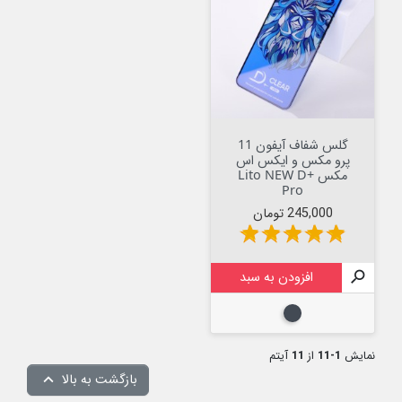
گلس شفاف آیفون 11
پرو مکس و ایکس اس
مکس Lito NEW D+
Pro
قیمت
245,000 تومان
star
star
star
star
star

افزودن به سبد
مشکی
نمایش
1-11
از
11
آیتم
بازگشت به بالا
