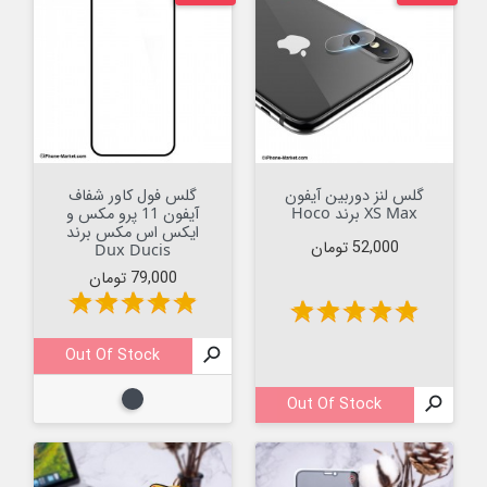
گلس لنز دوربین آیفون
گلس فول کاور شفاف
XS Max برند Hoco
آیفون 11 پرو مکس و
ایکس اس مکس برند
قیمت
52,000 تومان
Dux Ducis
قیمت
79,000 تومان
star
star
star
star
star
star
star
star
star
star
Out Of Stock

مشکی
Out Of Stock
