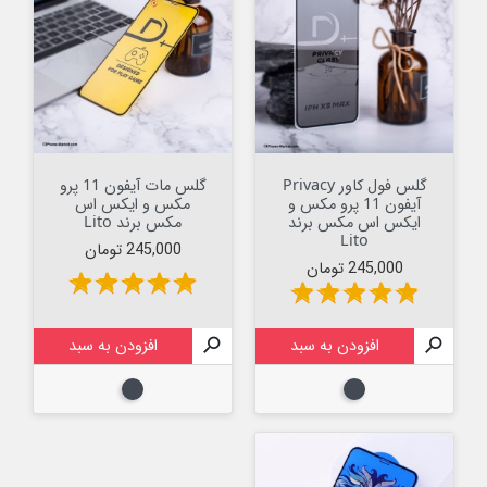
گلس فول کاور Privacy
گلس مات آیفون 11 پرو
آیفون 11 پرو مکس و
مکس و ایکس اس
ایکس اس مکس برند
مکس برند Lito
Lito
قیمت
245,000 تومان
قیمت
245,000 تومان
star
star
star
star
star
star
star
star
star
star

افزودن به سبد

افزودن به سبد
مشکی
مشکی