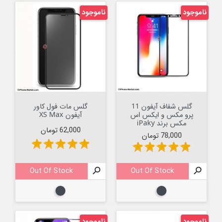
ناموجود
ناموجود
گلس شفاف آیفون 11
گلس مات فول کاور
پرو مکس و ایکس اس
آیفون XS Max
مکس برند iPaky
قیمت
62,000 تومان
قیمت
78,000 تومان
star
star
star
star
star
star
star
star
star
star
Out Of Stock

Out Of Stock

مشکی
مشکی
ناموجود
ناموجود