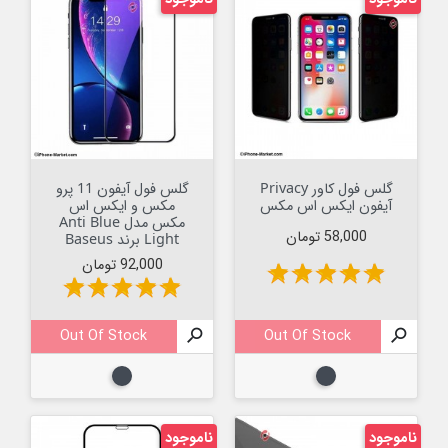
گلس فول کاور Privacy
گلس فول آیفون 11 پرو
آیفون ایکس اس مکس
مکس و ایکس اس
مکس مدل Anti Blue
قیمت
58,000 تومان
Light برند Baseus
قیمت
92,000 تومان
star
star
star
star
star
star
star
star
star
star
Out Of Stock

Out Of Stock

مشکی
مشکی
ناموجود
ناموجود