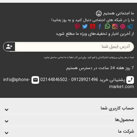
ما اجتماعی هستیم
sentiment_very_satisfied
ما را در شبکه های اجتماعی دنبال کنید و به روز بمانید!
از آخرین اخبار و تخفیف‌های ویژه ما مطلع شوید
person_add
شما در هر زمانی می‌توانید اشتراک‌تان را لغو کنید. برای این کار، لطفاً با ما تماس حاصل نمایید
7 روز هفته 24 ساعت در دسترس هستیم.
پشتیبانی خرید 09128921496 - 02144846502
info@iphone-
email
call
market.com
حساب کاربری شما
محصول‌ها
شرکت ما