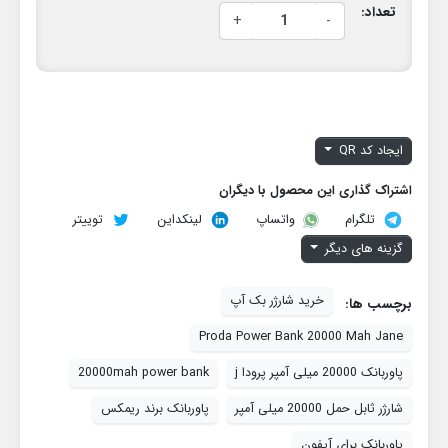
تعداد:
+
-
ایجاد کد QR
اشتراک گذاری این محصول با دیگران
تلگرام
لینکداین
توییتر
واتساپ
گزینه های دیگر
خرید شارژر بک آپ
برچسب ها:
Proda Power Bank 20000 Mah Jane
پاوربانک 20000 میلی آمپر پرودا j
20000mah power bank
شارژر ثابل حمل 20000 میلی آمپر
پاوربانک برند ریمکس
پاوربانک برای آیفون