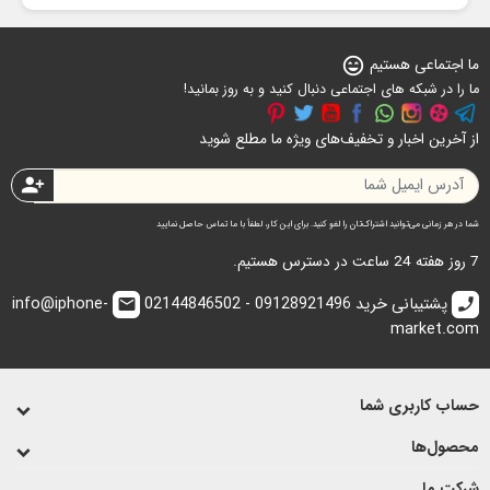
ما اجتماعی هستیم
sentiment_very_satisfied
ما را در شبکه های اجتماعی دنبال کنید و به روز بمانید!
از آخرین اخبار و تخفیف‌های ویژه ما مطلع شوید
person_add
شما در هر زمانی می‌توانید اشتراک‌تان را لغو کنید. برای این کار، لطفاً با ما تماس حاصل نمایید
7 روز هفته 24 ساعت در دسترس هستیم.
پشتیبانی خرید 09128921496 - 02144846502
info@iphone-
email
call
market.com
حساب کاربری شما
محصول‌ها
شرکت ما