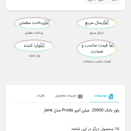
ارسال سریع
پرداخت مطمئن
وارد کننده
قیمت مناسب و ضمانت
description
توضیحات
view_list
جزییات محصول
نظرات
پاور بانک 20000 میلی آمپر Proda مدل Jane
16 محصول دیگر در این شاخه: