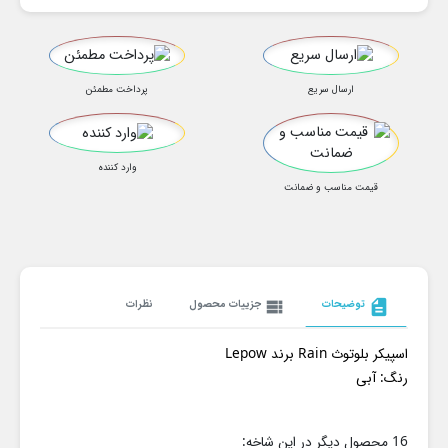
ارسال سریع
پرداخت مطمئن
وارد کننده
قیمت مناسب و ضمانت
description
توضیحات
view_list
جزییات محصول
نظرات
اسپیکر بلوتوث Rain برند Lepow
رنگ: آبی
16 محصول دیگر در این شاخه: