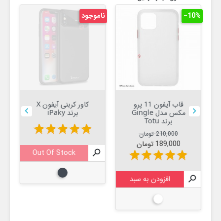
‎−10%
ناموجود
نام
قاب آیفون 11 پرو
کاور کربنی آیفون X


مکس مدل Gingle
برند iPaky
برند Totu
star
star
star
star
star
قیمت عادی
قیمت
210,000 تومان
189,000 تومان
Out Of Stock

star
star
star
star
star

مشکی

افزودن به سبد
سفید