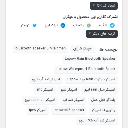
ایجاد کد QR
اشتراک گذاری این محصول با دیگران
تلگرام
لینکداین
توییتر
واتساپ
گزینه های دیگر
اسپیکر شارژی
bluetooth speaker LP-Rainman
برچسب ها:
Lepow Rain Bluetooth Speaker
Lepow Waterproof Bluetooth Speak
اسپیکر بلوتوث Rain برند Lepow
اسپیکر ضد آب لیپو
اسپیکر مدل rain لیپو
اسپیکر لیپو
اسپیکر nfc
بلندگو قابل حمل
اسپیکر ضد آب
اسپیکر rainman لیپو
واترپروف اسپیکر
lepow-s05 speaker
اسپیکر ipx6
اسپیکر ضد آب IPX6 لیپو