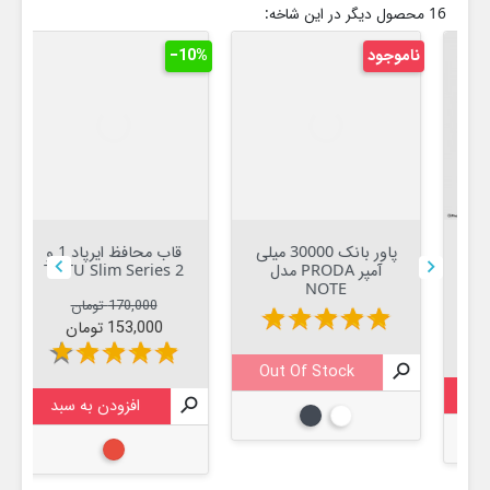
16 محصول دیگر در این شاخه:
ناموجود
‎−10%
نام
پاور بانک 30000 میلی
قاب محافظ ایرپاد 1 و


آمپر PRODA مدل
2 TOTU Slim Series
NOTE
قیمت عادی
قیمت
170,000 تومان
star
star
star
star
star
153,000 تومان
star
star
star
star
star

Out Of Stock


افزودن به سبد
سفید
مشکی
قرمز