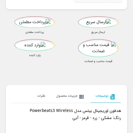
ارسال سریع
پرداخت مطمئن
وارد کننده
قیمت مناسب و ضمانت
description
توضیحات
view_list
جزییات محصول
نظرات
هدفون اوریجینال بیتس مدل Powerbeats3 Wireless
رنگ: مشکی - زرد - قرمز - آبی