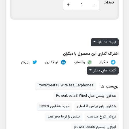
تعداد:
+
-
ایجاد کد QR
اشتراک گذاری این محصول با دیگران
تلگرام
لینکداین
توییتر
واتساپ
گزینه های دیگر
Powerbeats3 Wireless Earphones
برچسب ها:
هدفون بیتس مدل Powerbeats3 Wirel
هدفون پاور بیتس 3 اصلی
خرید هدفون beats
فروش انواع هدست
بیتس را از ما بخواهید
ایرفون بیسیم power beats