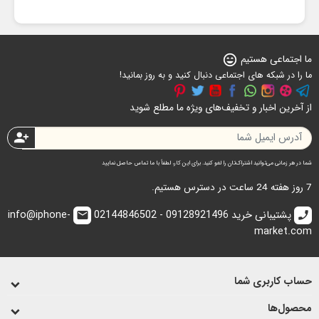
ما اجتماعی هستیم
sentiment_very_satisfied
ما را در شبکه های اجتماعی دنبال کنید و به روز بمانید!
از آخرین اخبار و تخفیف‌های ویژه ما مطلع شوید
person_add
شما در هر زمانی می‌توانید اشتراک‌تان را لغو کنید. برای این کار، لطفاً با ما تماس حاصل نمایید
7 روز هفته 24 ساعت در دسترس هستیم.
پشتیبانی خرید 09128921496 - 02144846502
info@iphone-
email
call
market.com
حساب کاربری شما
محصول‌ها