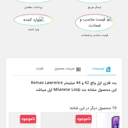
ارسال سریع
پرداخت مطمئن
وارد کننده
قیمت مناسب و ضمانت
description
توضیحات
view_list
جزییات محصول
نظرات
بند فلزی اپل واچ 42 و 44 میلیمتر Remax Lawrence
این محصول مشابه بند Milanese Loop اپل میباشد
16 محصول دیگر در این شاخه:
ناموجود
ناموجود
15%