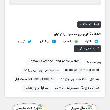
ایجاد کد QR
اشتراک گذاری این محصول با دیگران
تلگرام
لینکداین
توییتر
واتساپ
گزینه های دیگر
Remax Lawrence Band Apple Watch
برچسب ها:
apple watch metal band
بند میلانس لوپ اپل واچ 42
بند فلزی بافته شده اپل واچ 42
بند Milanese Loop ساعت اپل
بند اپل واچ 42 میلیمتر مدل Lawre
بند اپل واچ ریمکس