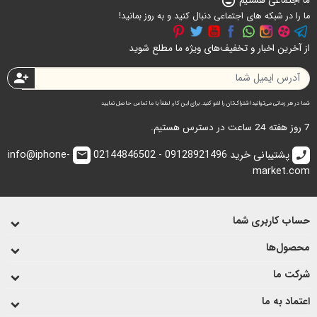
ما اجتماعی هستیم
sentiment_very_satisfied
ما را در شبکه های اجتماعی دنبال کنید و به روز بمانید!
از آخرین اخبار و تخفیف‌های ویژه ما مطلع شوید
person_add
شما در هر زمانی می‌توانید اشتراک‌تان را لغو کنید. برای این کار، لطفاً با ما تماس حاصل نمایید
7 روز هفته 24 ساعت در دسترس هستیم.
پشتیبانی خرید 09128921496 - 02144846502
info@iphone-
email
call
market.com
حساب کاربری شما
محصول‌ها
شرکت ما
اعتماد به ما