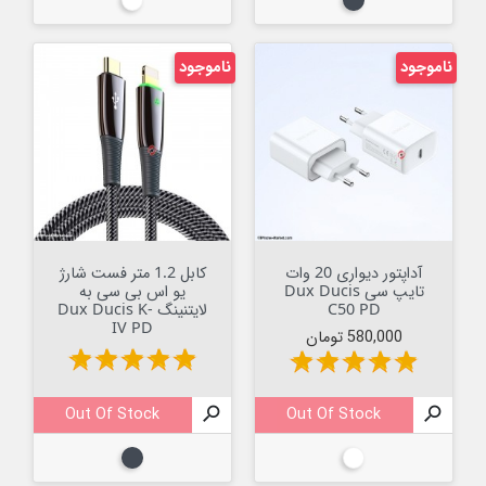
مشکی
سفید
ناموجود
ناموجود
آداپتور دیواری 20 وات
کابل 1.2 متر فست شارژ
تایپ سی Dux Ducis
یو اس بی سی به
C50 PD
لایتنینگ Dux Ducis K-
IV PD
قیمت
580,000 تومان
star
star
star
star
star
star
star
star
star
star
Out Of Stock

Out Of Stock

سفید
مشکی