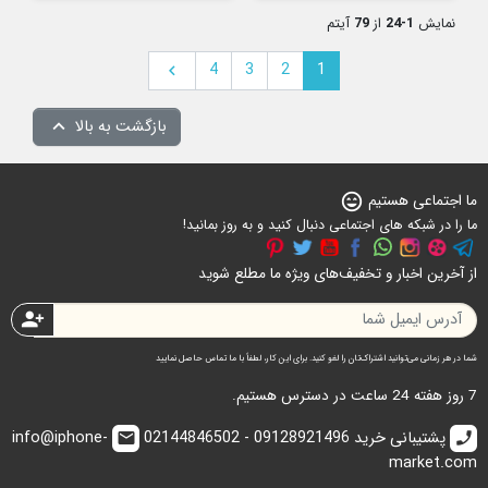
نمایش
1-24
از
79
آیتم
بعدی
4
3
2
1

بازگشت به بالا

ما اجتماعی هستیم
sentiment_very_satisfied
ما را در شبکه های اجتماعی دنبال کنید و به روز بمانید!
از آخرین اخبار و تخفیف‌های ویژه ما مطلع شوید
person_add
شما در هر زمانی می‌توانید اشتراک‌تان را لغو کنید. برای این کار، لطفاً با ما تماس حاصل نمایید
7 روز هفته 24 ساعت در دسترس هستیم.
پشتیبانی خرید 09128921496 - 02144846502
info@iphone-
email
call
market.com