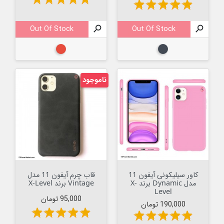
star
star
star
star
star
Out Of Stock

Out Of Stock

مشکی
قرمز
ناموجود
کاور سیلیکونی آیفون 11
قاب چرم آیفون 11 مدل
مدل Dynamic برند X-
Vintage برند X-Level
Level
قیمت
95,000 تومان
قیمت
190,000 تومان
star
star
star
star
star
star
star
star
star
star