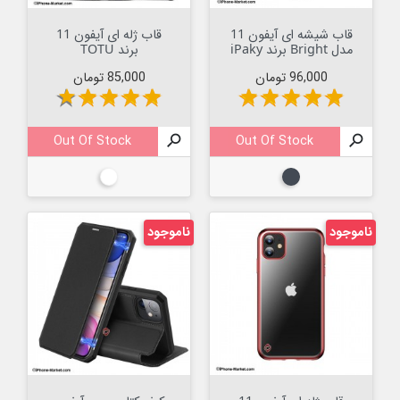
قاب شیشه ای آیفون 11
قاب ژله ای آیفون 11
مدل Bright برند iPaky
برند TOTU
قیمت
قیمت
96,000 تومان
85,000 تومان
star
star
star
star
star
star
star
star
star
star
Out Of Stock

Out Of Stock

مشکی
بیرنگ
ناموجود
ناموجود