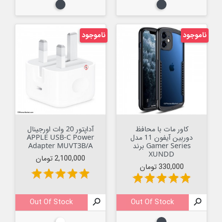
مشکی
مشکی
ناموجود
ناموجود
کاور مات با محافظ
آداپتور 20 وات اورجینال
دوربین آیفون 11 مدل
APPLE USB-C Power
Gamer Series برند
Adapter MUVT3B/A
XUNDD
قیمت
2,100,000 تومان
قیمت
330,000 تومان
star
star
star
star
star
star
star
star
star
star
Out Of Stock

Out Of Stock
