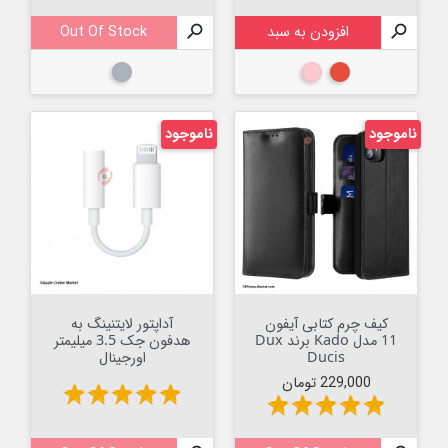

افزودن به سبد

Out Of Stock
قرمز
صورتی
خاکستری
ناموجود
ناموجود
کیف چرم کتابی آیفون
آداپتور لایتنینگ به
11 مدل Kado برند Dux
هدفون جک 3.5 میلیمتر
Ducis
اورجینال
قیمت
229,000 تومان
star
star
star
star
star
star
star
star
star
star