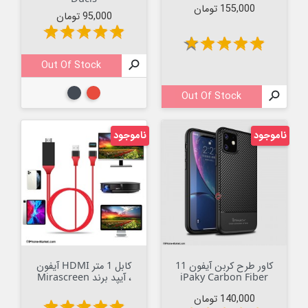
قیمت
155,000 تومان
قیمت
95,000 تومان
star
star
star
star
star
star
star
star
star
star
Out Of Stock

قرمز
مشکی
Out Of Stock

ناموجود
ناموجود
کاور طرح کربن آیفون 11
کابل 1 متر HDMI آیفون
iPaky Carbon Fiber
، آیپد برند Mirascreen
قیمت
140,000 تومان
star
star
star
star
star