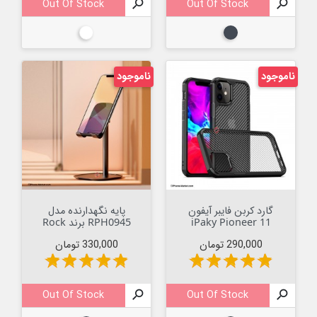
Out Of Stock

Out Of Stock

مشکی
سفید
ناموجود
ناموجود
گارد کربن فایبر آیفون
پایه نگهدارنده مدل
iPaky Pioneer 11
RPH0945 برند Rock
قیمت
قیمت
290,000 تومان
330,000 تومان
star
star
star
star
star
star
star
star
star
star
Out Of Stock

Out Of Stock
