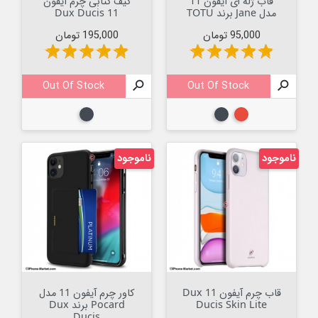
قاب ژله ای آیفون 11
کیف کتابی چرم آیفون
مدل Jane برند TOTU
11 Dux Ducis
قیمت
قیمت
95,000 تومان
195,000 تومان
star
star
star
star
star
star
star
star
star
star
Out Of Stock

Out Of Stock

قرمز
مشکی
مشکی
ناموجود
ناموجود
قاب چرم آیفون 11 Dux
کاور چرم آیفون 11 مدل
Ducis Skin Lite
Pocard برند Dux
Ducis