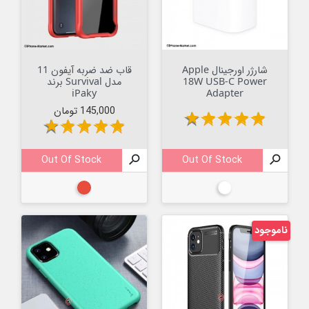
شارژر اورجینال Apple
قاب ضد ضربه آیفون 11
18W USB-C Power
مدل Survival برند
iPaky
Adapter
قیمت
145,000 تومان
star
star
star
star
star
star
star
star
star
star
Out Of Stock

Out Of Stock

سفید
قرمز
ناموجود