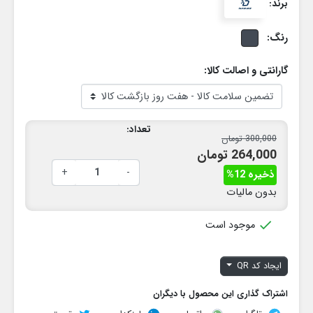
برند:
رنگ:
گارانتی و اصالت کالا:
تعداد:
300,000 تومان
264,000 تومان
+
-
ذخیره 12%
بدون مالیات

موجود است
ایجاد کد QR
اشتراک گذاری این محصول با دیگران