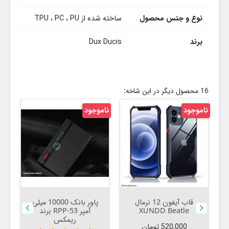
نوع و جنس محصول
ساخته شده از TPU ، PC ، PU
برند
Dux Ducis
16 محصول دیگر در این شاخه:
ناموجود
ناموجود
10%
قاب آیفون 12 نرمال
پاور بانک 10000 میلی


XUNDD Beatle
آمپر RPP-53 برند
ریمکس
قیمت
520,000 تومان