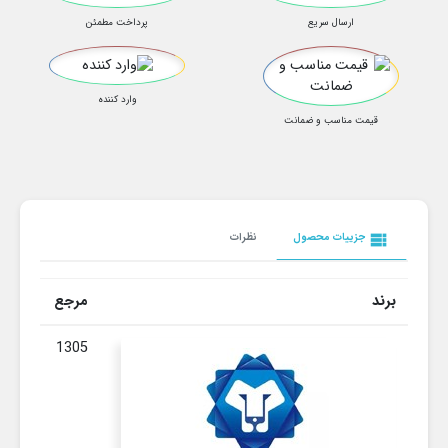
ارسال سریع
پرداخت مطمئن
وارد کننده
قیمت مناسب و ضمانت
view_list
جزییات محصول
نظرات
برند
مرجع
1305