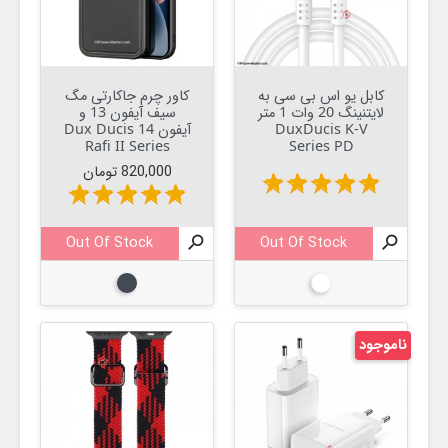
کابل یو اس بی سی به
کاور چرم جاکارتی مگ
لایتنینگ 20 وات 1 متر
سیف آیفون 13 و
DuxDucis K-V
آیفون 14 Dux Ducis
Rafi II Series
Series PD
قیمت
820,000 تومان
star
star
star
star
star
star
star
star
star
star
Out Of Stock

Out Of Stock

سفید
مشکی
ناموجود