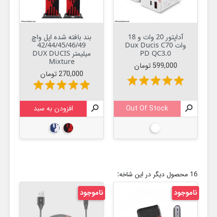
آداپتور 20 وات و 18
بند بافته شده اپل واچ
وات Dux Ducis C70
42/44/45/46/49
PD QC3.0
میلیمتر DUX DUCIS
Mixture
قیمت
599,000 تومان
قیمت
270,000 تومان
star
star
star
star
star
star
star
star
star
star

Out Of Stock

افزودن به سبد
سفید
قرمز
آبی
16 محصول دیگر در این شاخه:
ناموجود
ناموجود
جدی