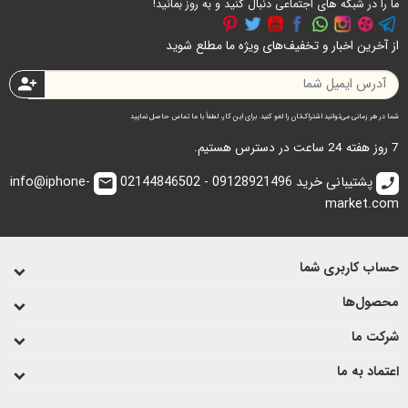
ما را در شبکه های اجتماعی دنبال کنید و به روز بمانید!
از آخرین اخبار و تخفیف‌های ویژه ما مطلع شوید
person_add
شما در هر زمانی می‌توانید اشتراک‌تان را لغو کنید. برای این کار، لطفاً با ما تماس حاصل نمایید
7 روز هفته 24 ساعت در دسترس هستیم.
پشتیبانی خرید 09128921496 - 02144846502
info@iphone-
email
call
market.com
حساب کاربری شما
محصول‌ها
شرکت ما
اعتماد به ما