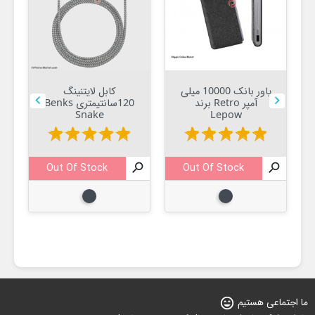
پاور بانک 10000 میلی
کابل لایتنینگ


آمپر Retro برند
120سانتیمتری Benks
Snake
Lepow
star
star
star
star
star
star
star
star
star
star
Out Of Stock

Out Of Stock


مشکی
مشکی
ما اجتماعی هستیم
sentiment_very_satisfied