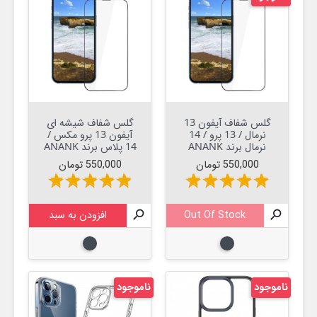
گلس شفاف آیفون 13
گلس شفاف شیشه ای
نرمال / 13 پرو / 14
آیفون 13 پرو مکس /
نرمال برند ANANK
14 پلاس برند ANANK
قیمت
قیمت
550,000 تومان
550,000 تومان
star
star
star
star
star
star
star
star
star
star

Out Of Stock

افزودن به سبد
مشکی
مشکی
ناموجود
ناموجود