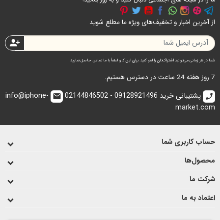
از آخرین اخبار و تخفیف‌های ویژه ما مطلع شوید
person_add
شما در هر زمانی می‌توانید اشتراک‌تان را لغو کنید. برای این کار، لطفاً با ما تماس حاصل نمایید
7 روز هفته 24 ساعت در دسترس هستیم.
پشتیبانی خرید 09128921496 - 02144846502
info@iphone-
email
call
market.com
حساب کاربری شما
محصول‌ها
شرکت ما
اعتماد به ما