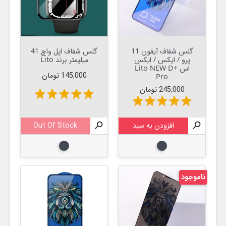
گلس شفاف آیفون 11
گلس شفاف اپل واچ 41
پرو / ایکس / ایکس
میلیمتر برند Lito
اس Lito NEW D+
قیمت
145,000 تومان
Pro
قیمت
245,000 تومان
star
star
star
star
star
star
star
star
star
star

افزودن به سبد

Out Of Stock
مشکی
مشکی
ناموجود