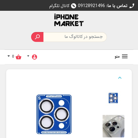
تماس با ما:
09128921496
کانال تلگرام
explore
call

منو
0
shopping_basket
account_circle
