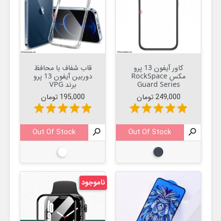
کاور آیفون 13 پرو
قاب شفاف با محافظ
مکس RockSpace
دوربین آیفون 13 پرو
Guard Series
برند VPG
قیمت
قیمت
249,000 تومان
195,000 تومان
star
star
star
star
star
star
star
star
star
star
Out Of Stock

Out Of Stock

مشکی
بیرنگ
ناموجود