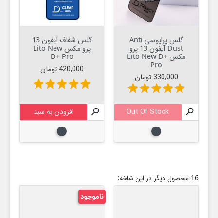
گلس پرایوسی Anti
گلس شفاف آیفون 13
Dust آیفون 13 پرو
پرو مکس Lito New
مکس Lito New D+
D+ Pro
Pro
قیمت
420,000 تومان
قیمت
330,000 تومان
star
star
star
star
star
star
star
star
star
star

Out Of Stock

افزودن به سبد
مشکی
مشکی
16 محصول دیگر در این شاخه:
ناموجود
نام