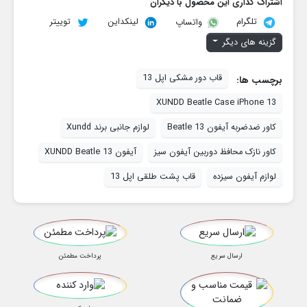
اشتراک گذاری این محصول با دیگران
تلگرام
لینکداین
توییتر
واتساپ
گزینه های دیگر
قاب دور مشکی اپل 13
برچسب ها:
XUNDD Beatle Case iPhone 13
کاور ضدضربه آیفون 13 Beatle
لوازم جانبی برند Xundd
کاور نازک محافظ دوربین آیفون سیز
آیفون 13 XUNDD Beatle
لوازم آیفون سیزده
قاب پشت طلقی اپل 13
ارسال سریع
پرداخت مطمئن