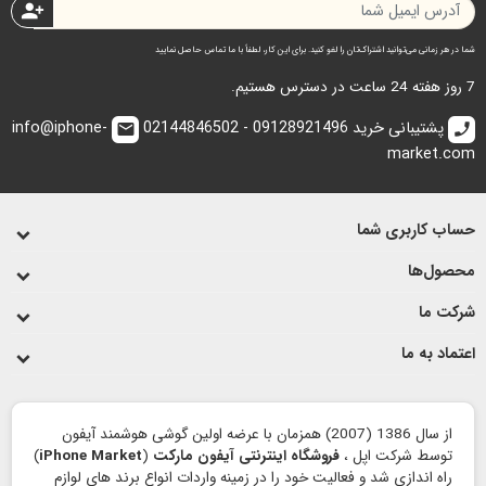
person_add
شما در هر زمانی می‌توانید اشتراک‌تان را لغو کنید. برای این کار، لطفاً با ما تماس حاصل نمایید
7 روز هفته 24 ساعت در دسترس هستیم.
پشتیبانی خرید 09128921496 - 02144846502
info@iphone-
email
call
market.com
حساب کاربری شما
محصول‌ها
شرکت ما
اعتماد به ما
از سال 1386 (2007) همزمان با عرضه اولین گوشی هوشمند آیفون
توسط شرکت اپل ،
فروشگاه اینترنتی آیفون مارکت
(
iPhone Market
)
راه اندازی شد و فعالیت خود را در زمینه واردات انواع برند های لوازم