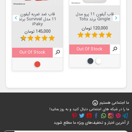
قاب آیفون 11 پرو مدل
قاب ضد ضربه آیفون


Gingle برند Totu
11 مدل Survival برند
iPaky
قیمت
120,000 تومان
قیمت
145,000 تومان
star
star
star
star
star
star
star
star
star
star
Out Of Stock


Out Of Stock

سفید
مشکی
قرمز
ما اجتماعی هستیم
sentiment_very_satisfied
ما را در شبکه های اجتماعی دنبال کنید و به روز بمانید!
از آخرین اخبار و تخفیف‌های ویژه ما مطلع شوید