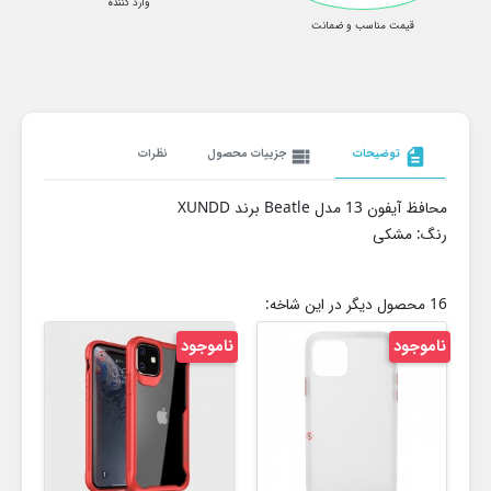
وارد کننده
قیمت مناسب و ضمانت
description
توضیحات
view_list
جزییات محصول
نظرات
محافظ آیفون 13 مدل Beatle برند XUNDD
رنگ: مشکی
16 محصول دیگر در این شاخه:
ناموجود
ناموجود
نام