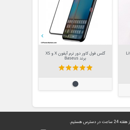



Out Of Stock


 13 پرو مکس Lito
گلس فول کاور دور نرم آیفون X و XS
برند Baseus
iber
قیمت
star
star
star
star
star
140,000 
star
star
مشکی