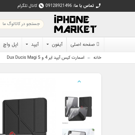
تماس با ما:
09128921496
کانال تلگرام
explore
call
صفحه اصلی
آیفون
آیپد
اپل واچ
خانه
اسمارت کیس آیپد ایر 4 و 5 Dux Ducis Magi
