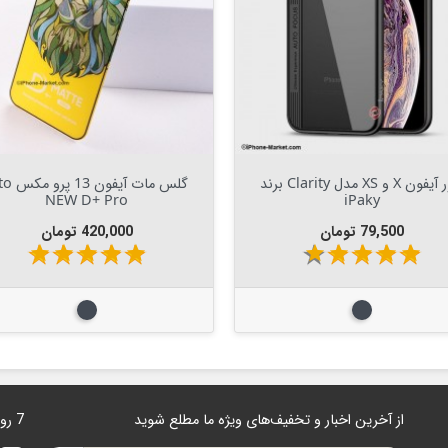

Out Of Stock


افزودن به سبد
کاور آیفون X و XS مدل Clarity برند
گلس مات آیفون
NEW D+ Pro
iPaky
قیمت
قیمت
79,500 تومان
420,000 تومان
star
star
star
star
star
star
star
star
star
star
مشکی
مشکی
از آخرین اخبار و تخفیف‌های ویژه ما مطلع شوید
7 روز هفته 24 ساعت در دسترس هستیم.