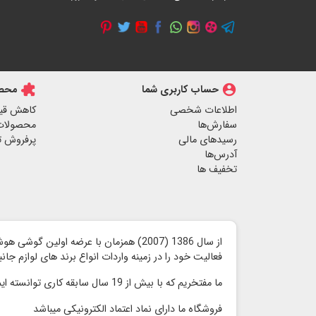
account_circle
حساب کاربری شما
extension
محصو
اطلاعات شخصی
کاهش قی
سفارش‌ها
محصولات
رسیدهای مالی
پرفروش ت
آدرس‌ها
تخفیف ها
از سال 1386 (2007) همزمان با عرضه اولین گوشی هوشمند آیفون توسط شرکت اپل ،
فعالیت خود را در زمینه واردات انواع برند های لوازم جا
ما مفتخریم که با بیش از 19 سال سابقه کاری توانسته ایم محصولات با کیفیت را با قیمت مناسب و رقابتی بدون واسطه به مشتریان گرامی ارائه کنیم
فروشگاه ما دارای نماد اعتماد الكترونیكی میباشد