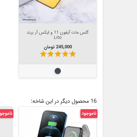


افزودن به سبد
گلس مات آیفون 11 و ایکس آر برند
Lito
قیمت
245,000 تومان
star
star
star
star
star
مشکی
16 محصول دیگر در این شاخه:
ناموجود
ناموجو