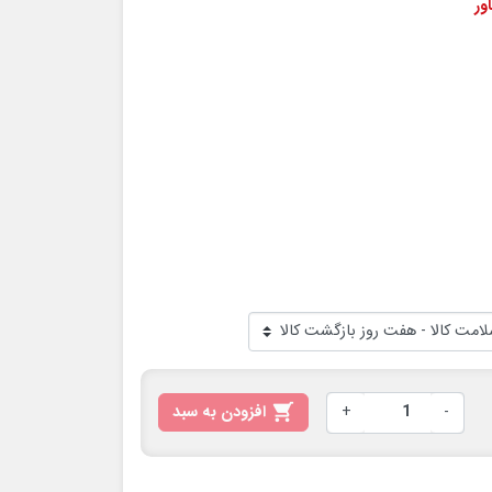
ور
-
+

افزودن به سبد