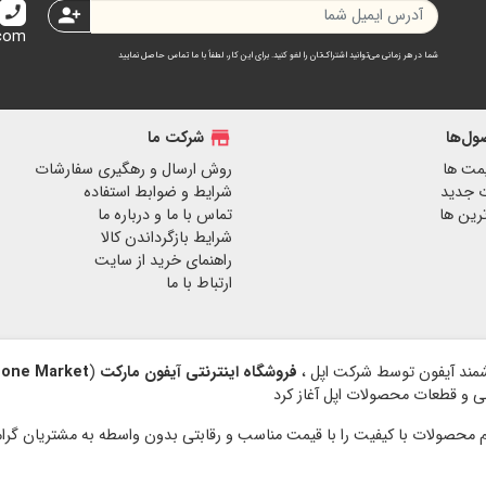
call
person_add
.com
شما در هر زمانی می‌توانید اشتراک‌تان را لغو کنید. برای این کار، لطفاً با ما تماس حاصل نمایید
ل‌ها
store
شرکت ما
مت ها
روش ارسال و رهگیری سفارشات
 جدید
شرایط و ضوابط استفاده
رین ها
تماس با ما و درباره ما
شرایط بازگرداندن کالا
راهنمای خرید از سایت
ارتباط با ما
فروشگاه اینترنتی آیفون مارکت
(
hone Market
نبی و قطعات محصولات اپل آغاز کرد