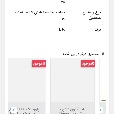
پرو
نوع و جنس
محافظ صفحه نمایش شفاف شیشه
محصول
ای
برند
Lito
16 محصول دیگر در این شاخه:
ناموجود
ناموجود
نام
قاب آیفون 12 پرو
پاوربانک 15000 میلی


آیپکی مدل Dawn
آمپر هوکو مدل B3