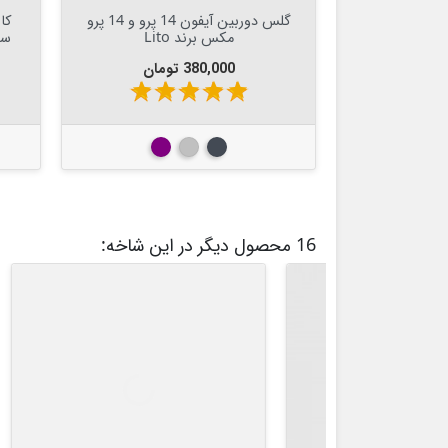


افزودن به سبد

گلس دوربین آیفون 14 پرو و 14 پرو
مکس برند Lito
قیمت
380,000 تومان
star
star
star
star
star
مشکی
نقره ای - سیلور
بنفش تیره
16 محصول دیگر در این شاخه:
ناموجو