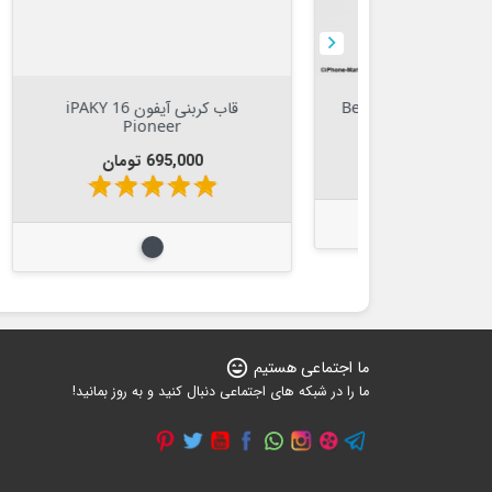



افزودن به سبد

کابل لایتنینگ 120سانتیمتری Benks
قاب کربنی آیفون 16 iPAKY
Pioneer
قیمت
sta
star
695,000 تومان
star
star
star
star
star
ی
مشکی
ما اجتماعی هستیم
sentiment_very_satisfied
ما را در شبکه های اجتماعی دنبال کنید و به روز بمانید!