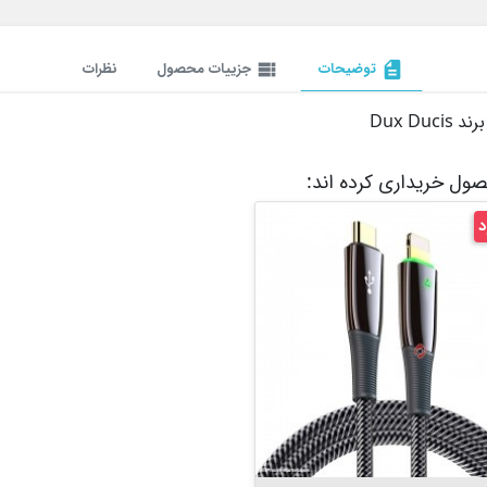
description
توضیحات
view_list
جزییات محصول
نظرات
حصول خریداری کرده اند:
د