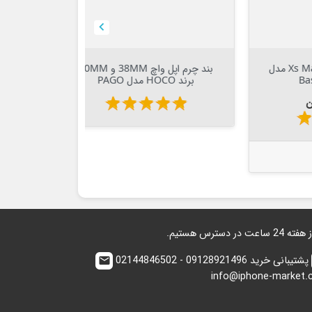



Out Of Stock


ن Xs Max مدل
بند چرم اپل واچ 38MM و 40MM
برند HOCO مدل PAGO
Pioneer Series برن
قیمت
star
star
star
star
star
360,000 
star
star
پشتیبانی خرید 09128921496 - 02144846502
email
info@iphone-market