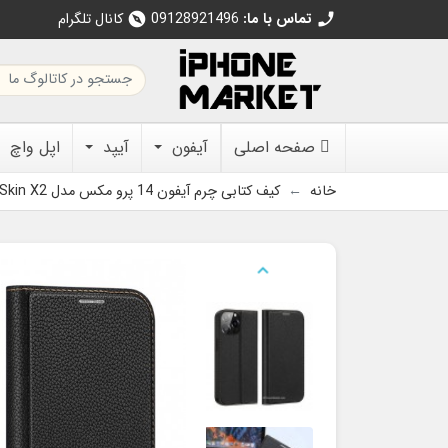
تماس با ما:
09128921496
کانال تلگرام
explore
call
صفحه اصلی
آیفون
آیپد
اپل واچ
خانه
کیف کتابی چرم آیفون 14 پرو مکس مدل Skin X2 برند Dux Ducis
