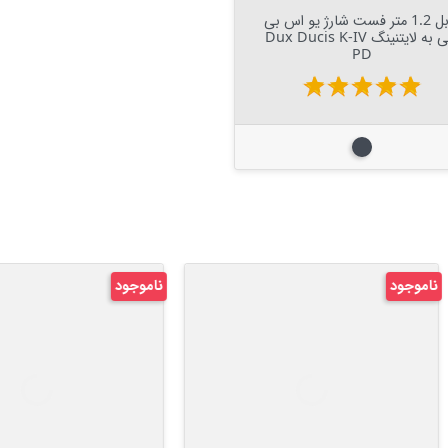
Out Of Stock

کابل 1.2 متر فست شارژ یو اس بی
سی به لایتنینگ Dux Ducis K-IV
PD
star
star
star
star
star
مشکی
د
ناموجود