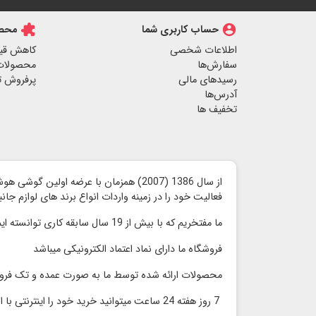
account_circle
حساب کاربری شما
extension
محصو
اطلاعات شخصی
کاهش قی
سفارش‌ها
محصولات
رسیدهای مالی
پرفروش ت
آدرس‌ها
تخفیف ها
از سال 1386 (2007) همزمان با عرضه اولین گوشی هوشمند آیفون توسط شرکت اپل ،
فعالیت خود را در زمینه واردات انواع برند های لوازم جا
ما مفتخریم که با بیش از 19 سال سابقه کاری توانسته ایم محصولات با کیفیت را با قیمت مناسب و رقابتی بدون واسطه به مشتریان گرامی ارائه کنیم
فروشگاه ما دارای نماد اعتماد الكترونیكی میباشد
محصولات ارائه شده توسط ما به صورت عمده و تک فر
7 روز هفته 24 ساعت میتوانید خرید خود را اینترنتی با اطمینان انجام دهید و در سریعترین زمان محصول خود را دریافت نمایید