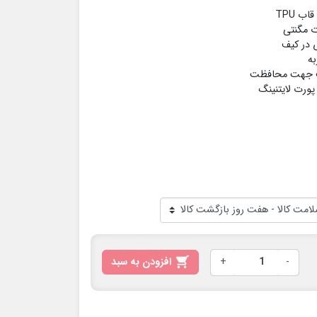
ت مگنتی
به
ف جهت محافظت
ورت لایتنینگ
-
+

افزودن به سبد