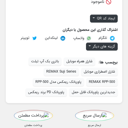

ناموجود
ایجاد کد QR
اشتراک گذاری این محصول با دیگران
تلگرام
لینکداین
توییتر
واتساپ
گزینه های دیگر
شارژر همراه موبایل
باتری بک آپ تبلت
برچسب ها:
شارژر اضطراری موبایل
REMAX Suji Series
REMAX RPP-500
پاوربانک ریمکس مدل RPP-500
جدیدترین پاوربانک قابل حمل
پاوربانک PD برند ریمکس
ارسال سریع
پرداخت مطمئن