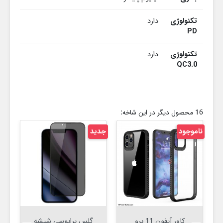
تکنولوژی
دارد
PD
تکنولوژی
دارد
QC3.0
16 محصول دیگر در این شاخه:
ناموجود
جدید
نام
کاور آیفون 11 پرو
گلس پرایوسی شیشه