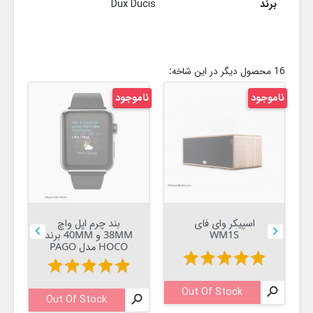
برند
Dux Ducis
16 محصول دیگر در این شاخه:
ناموجود
ناموجود
نام
اسپیکر وای فای
بند چرم اپل واچ


WM1S
38MM و 40MM برند
HOCO مدل PAGO
star
star
star
star
star
star
star
star
star
star

Out Of Stock

Out Of Stock
