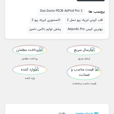
Dux Ducis PECB AirPod Pro 2
برچسب ها:
قاب کربنی ایرپاد پرو نسل 2
اکسسوری ایرپاد پرو 2
بهترین کیس Airpods Pro
پخش لوازم داکس داسیز
ارسال سریع
پرداخت مطمئن
وارد کننده
قیمت مناسب و ضمانت
view_list
جزییات محصول
نظرات