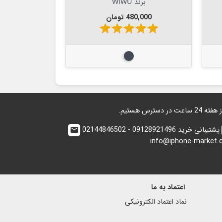
Pioneer
مکس Rock Space Pure Series
قیمت
قیمت
290,000 تومان
315,000 
star
star
star
star
star
star
star
مشکی
پشتیبانی خرید 09128921496 - 02144846502
email
info@iphone-market
اعتماد به ما
نماد اعتماد الكترونیكی