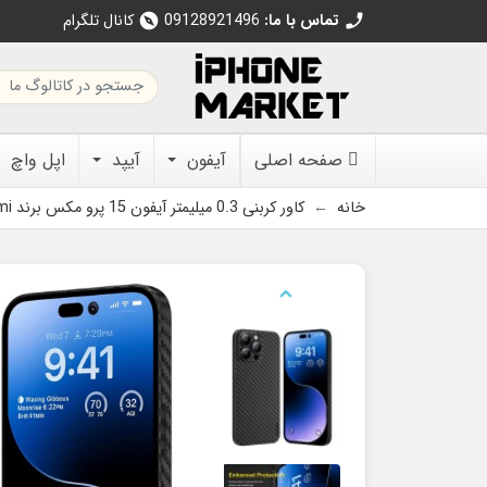
تماس با ما:
09128921496
کانال تلگرام
explore
call
صفحه اصلی
آیفون
آیپد
اپل واچ
خانه
کاور کربنی 0.3 میلیمتر آیفون 15 پرو مکس برند Memumi
