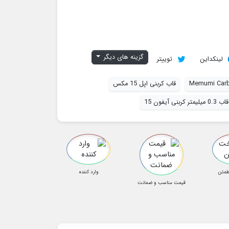
گزینه های دیگر
لینکداین
توییتر
Memumi Carb
قاب کربنی اپل 15 مکس
قاب 0.3 میلیمتر کربنی آیفون 15
طمئن
وارد کننده
قیمت مناسب و ضمانت