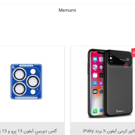
Memumi
د
ناموجود
Out Of Stock


Out Of Stock

کیف کتابی چرم آیفون 11 پرو Dux
قاب شفاف آیفون 14 پرو GG