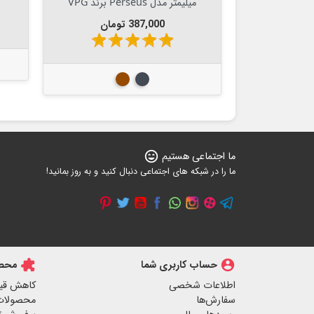
6/6S/7/8 برند Baseus
قیمت
69,000 تومان
star
star
star
star
star
star
sta
ی
سفید
مشکی
ما اجتماعی هستیم
sentiment_very_satisfied
ما را در شبکه های اجتماعی دنبال کنید و به روز بمانید!
account_circle
حساب کاربری شما
extension
محصو
اطلاعات شخصی
کاهش قی
سفارش‌ها
محصولات