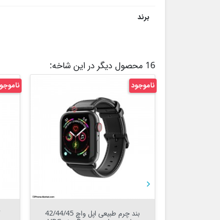
برند
16 محصول دیگر در این شاخه:
ناموجود
ناموجو


Out Of Stock


کابل لایتنینگ 2 متر مدل ED-100
گلس فول کاور دور نرم آیفون