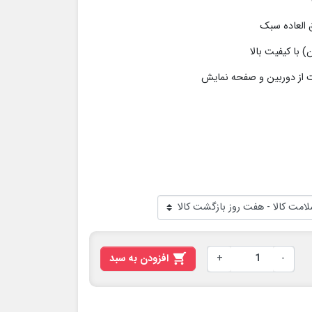
-
+

افزودن به سبد