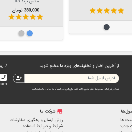
Clear Case
Ducis
قیمت
قیمت
189,000 تومان
750,000 تومان
star
star
star
star
star
star
star
star
star
star
مشکی
بیرنگ
از آخرین اخبار و تخفیف‌های ویژه ما مطلع شوید
7 روز هفته 24 ساعت در دسترس هستیم.
call
person_add
.com
شما در هر زمانی می‌توانید اشتراک‌تان را لغو کنید. برای این کار، لطفاً با ما تماس حاصل نمایید
ل‌ها
store
شرکت ما
مت ها
روش ارسال و رهگیری سفارشات
 جدید
شرایط و ضوابط استفاده