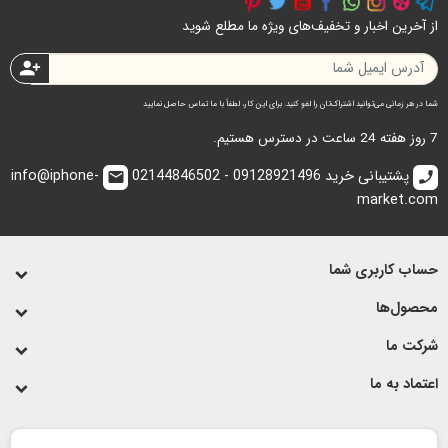
از آخرین اخبار و تخفیف‌های ویژه ما مطلع شوید
person_add
شما در هر زمانی می‌توانید اشتراک‌تان را لغو کنید. برای این کار، لطفاً با ما تماس حاصل نمایید
7 روز هفته 24 ساعت در دسترس هستیم.
پشتیبانی خرید 09128921496 - 02144846502
info@iphone-
email
call
market.com
حساب کاربری شما
محصول‌ها
شرکت ما
اعتماد به ما