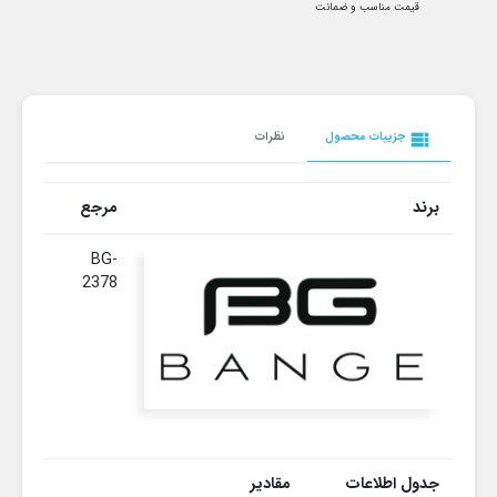
قیمت مناسب و ضمانت
view_list
جزییات محصول
نظرات
برند
مرجع
BG-
2378
جدول اطلاعات
مقادیر