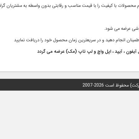
وشی عرضه می شود.
 آیفون ، آیپد ، اپل واچ و لپ تاپ (مک) عرضه می گردد
محفوظ است 2026-2007