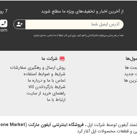
از آخرین اخبار و تخفیف‌های ویژه ما مطلع شوید
7 روز هفته 24 ساعت در دسترس هستیم.
call
person_add
.com
شما در هر زمانی می‌توانید اشتراک‌تان را لغو کنید. برای این کار، لطفاً با ما تماس حاصل نمایید
ل‌ها
store
شرکت ما
مت ها
روش ارسال و رهگیری سفارشات
 جدید
شرایط و ضوابط استفاده
رین ها
تماس با ما و درباره ما
شرایط بازگرداندن کالا
راهنمای خرید از سایت
ارتباط با ما
فروشگاه اینترنتی آیفون مارکت
(
hone Market
نبی و قطعات محصولات اپل آغاز کرد