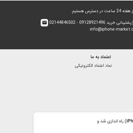
پشتیبانی خرید 09128921496 - 02144846502
email
info@iphone-market
اعتماد به ما
نماد اعتماد الكترونیكی
iP
) راه اندازی شد و