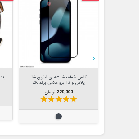


Out Of Stock


رژر برق اوریجینال Apple 5W USB
گلس شفاف شیشه ای آیفون 14
Powe
پلاس و 13 پرو مکس برند ZK
قیمت
sta
star
320,000 تومان
star
star
star
star
star
مشکی