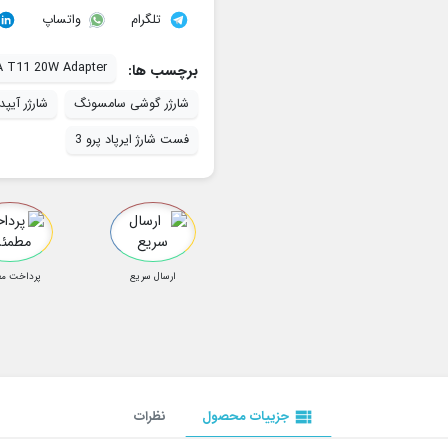
تلگرام
واتساپ
 T11 20W Adapter
برچسب ها:
شارژر گوشی سامسونگ
شارژر آیپد 
فست شارژ ایرپاد پرو 3
ارسال سریع
پرداخت م
view_list
جزییات محصول
نظرات