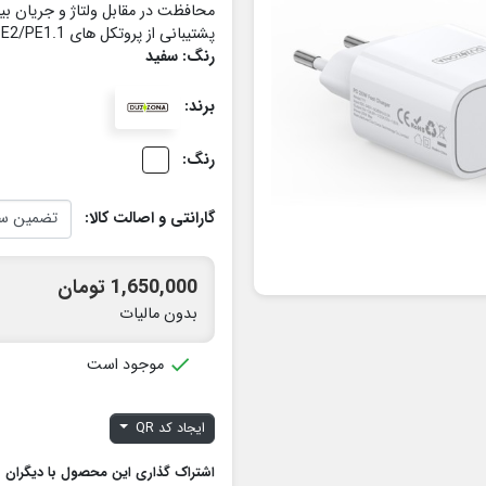
محافظت در مقابل ولتاژ و جریان ب
پشتیبانی از پروتکل های PD3/PD2/QC3/QC2/AFC/FCP/SCP/DCP/PE2/PE1.1
رنگ: سفید
برند:
رنگ:
گارانتی و اصالت کالا:
1,650,000 تومان
بدون مالیات

موجود است
ایجاد کد QR
اشتراک گذاری این محصول با دیگران