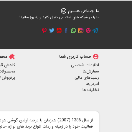
ما اجتماعی هستیم
sentiment_very_satisfied
ما را در شبکه های اجتماعی دنبال کنید و به روز بمانید!
account_circle
حساب کاربری شما
extension
محصو
اطلاعات شخصی
کاهش قی
سفارش‌ها
محصولات
رسیدهای مالی
پرفروش ت
آدرس‌ها
تخفیف ها
از سال 1386 (2007) همزمان با عرضه اولین گوشی هوشمند آیفون توسط شرکت اپل ،
فعالیت خود را در زمینه واردات انواع برند های لوازم جا