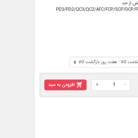
یش از حد
-
+

افزودن به سبد