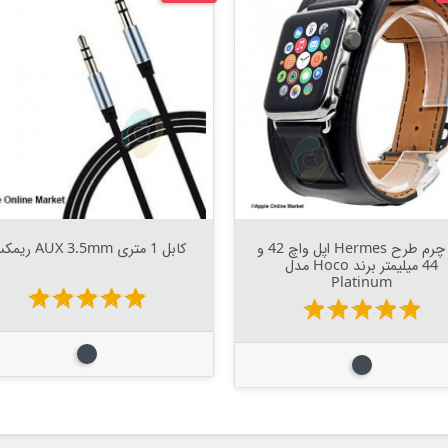
Out Of Stock


Out Of Stock

بند چرم طرح Hermes اپل واچ 42 و
کابل 1 متری AUX 3.5mm ریمکس
44 میلیمتر برند Hoco مدل
Platinum
star
star
star
star
star
star
star
star
star
star
مشکی
مشکی