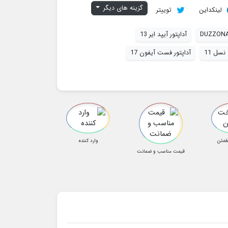
گزینه های دیگر
لینکداین
توییتر
DUZZONA
آداپتور آیپد ایر 13
نسل 11
آداپتور فست آیفون 17
طمئن
وارد کننده
قیمت مناسب و ضمانت