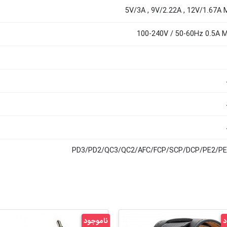
5V/3A , 9V/2.22A , 12V/1.67A 
100-240V / 50-60Hz 0.5A 
PD3/PD2/QC3/QC2/AFC/FCP/SCP/DCP/PE2/PE
د
ناموجود