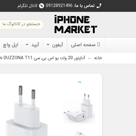
تماس با ما:
09128921496
کانال تلگرام
explore
call
صفحه اصلی
آیفون
آیپد
اپل واچ
خانه
آداپتور 20 وات یو اس بی سی Dux Ducis DUZZONA T11
