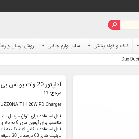

کیف و کوله پشتی
سایر لوازم جانبی
روش ارسال و ره
آداپتور 20 وات یو اس بی سی Dux Ducis DUZZONA T11
مرجع:
T11
DUZZONA T11 20W PD Charger
قابل استفاده برای انواع موبایل ، 
مناسب برای آیفون های 8 به بالا و آیپد های 2018 به بالا
قابل استفاده با کابل لایتنینگ به
قابلیت شارژ 60 درصد در 30 دقیقه برای آیفون