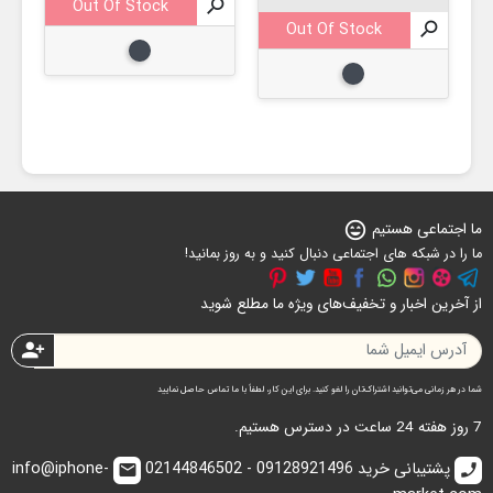
Out Of Stock


Out Of Stock

مشکی
مشکی
ما اجتماعی هستیم
sentiment_very_satisfied
ما را در شبکه های اجتماعی دنبال کنید و به روز بمانید!
از آخرین اخبار و تخفیف‌های ویژه ما مطلع شوید
person_add
شما در هر زمانی می‌توانید اشتراک‌تان را لغو کنید. برای این کار، لطفاً با ما تماس حاصل نمایید
7 روز هفته 24 ساعت در دسترس هستیم.
پشتیبانی خرید 09128921496 - 02144846502
info@iphone-
email
call