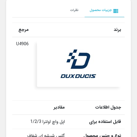
view_list
جزییات محصول
نظرات
برند
مرجع
U4906
جدول اطلاعات
مقادیر
قابل استفاده برای
اپل واچ اولترا 1/2/3
نوع و جنس محصول
گلس شیشه ای شفاف