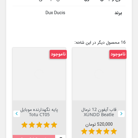
برند
Dux Ducis
16 محصول دیگر در این شاخه:
ناموجود
ناموجود
قاب آیفون 12 نرمال
پایه نگهدارنده موبایل


Totu CT05
XUNDD Beatle
قیمت
520,000 تومان
star
star
star
star
star
star
star
star
star
star