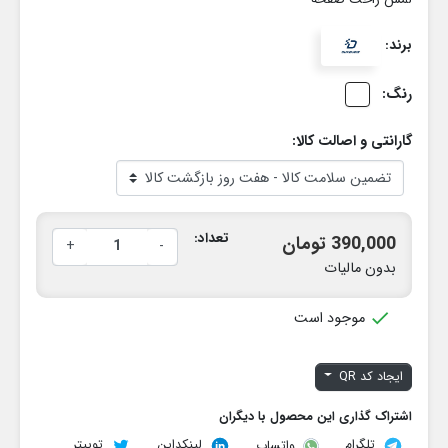
برند:
رنگ:
گارانتی و اصالت کالا:
تعداد:
390,000 تومان
+
-
بدون مالیات

موجود است
ایجاد کد QR
اشتراک گذاری این محصول با دیگران
تلگرام
لینکداین
توییتر
واتساپ