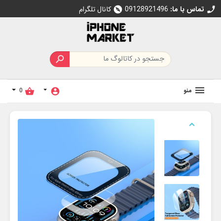
تماس با ما:
09128921496
کانال تلگرام
explore
call

منو
0
shopping_basket
account_circle
