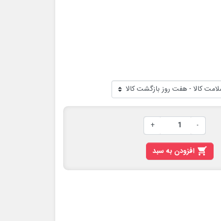
+
-

افزودن به سبد