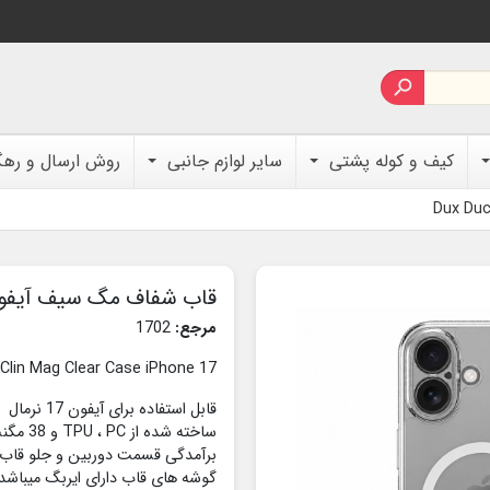

کیف و کوله پشتی
سایر لوازم جانبی
روش ارسال و ره
قاب شفاف مگ سیف آیفون 17 نرمال Clin برند Ducis
مرجع:
1702
 Clin Mag Clear Case iPhone 17
قابل استفاده برای آیفون 17 نرمال
ساخته شده از TPU ، PC و 38 مگنت
برآمدگی قسمت دوربین و جلو قا
گوشه های قاب دارای ایربگ میباشد