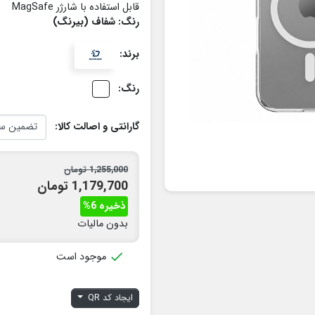
قابل استفاده با شارژر MagSafe
رنگ: شفاف (بیرنگ)
برند:
رنگ:
گارانتی و اصالت کالا:
1,255,000 تومان
1,179,700 تومان
ذخیره 6%
بدون مالیات

موجود است
ایجاد کد QR