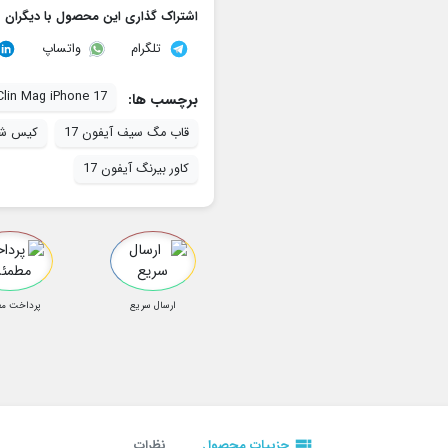
اشتراک گذاری این محصول با دیگران
تلگرام
واتساپ
Clin Mag iPhone 17
برچسب ها:
قاب مگ سیف آیفون 17
کیس شفاف ا
کاور بیرنگ آیفون 17
ارسال سریع
پرداخت م
view_list
جزییات محصول
نظرات