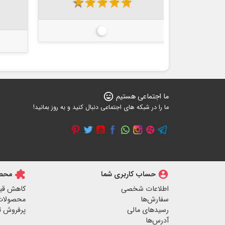
star
star
star
star
star
star
sta
سفید
ی
ما اجتماعی هستیم
sentiment_very_satisfied
ما را در شبکه های اجتماعی دنبال کنید و به روز بمانید!
account_circle
حساب کاربری شما
extension
محصو
اطلاعات شخصی
کاهش قی
سفارش‌ها
محصولات
رسیدهای مالی
پرفروش ت
آدرس‌ها