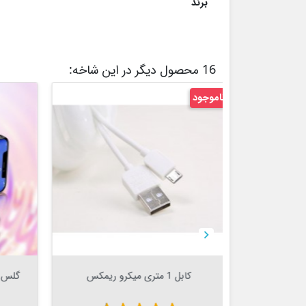
برند
16 محصول دیگر در این شاخه:
ناموجود
ناموجو


Out Of Stock


گلس شفاف آیفون 12 و 12 پرو مدل
هدفون ایرپاد با جک 3.5 میلیمتر
اوریجینال Apple EarPods