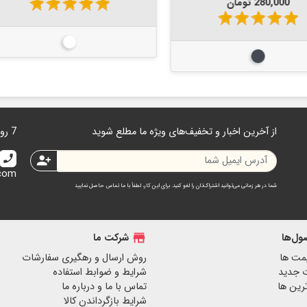
قیمت
قیمت
315,000 تومان
59,000 تومان
star
star
star
star
star
star
star
star
star
star
بیرنگ
از آخرین اخبار و تخفیف‌های ویژه ما مطلع شوید
7 روز هفته 24 ساعت در دسترس هستیم.
call
person_add
.com
شما در هر زمانی می‌توانید اشتراک‌تان را لغو کنید. برای این کار، لطفاً با ما تماس حاصل نمایید
ل‌ها
store
شرکت ما
مت ها
روش ارسال و رهگیری سفارشات
 جدید
شرایط و ضوابط استفاده
رین ها
تماس با ما و درباره ما
شرایط بازگرداندن کالا