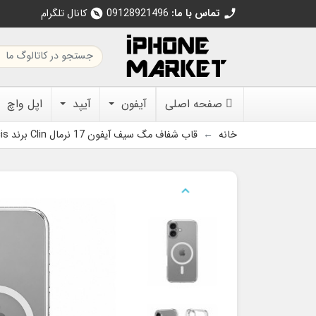
تماس با ما:
09128921496
کانال تلگرام
explore
call
صفحه اصلی
آیفون
آیپد
اپل واچ
خانه
قاب شفاف مگ سیف آیفون 17 نرمال Clin برند Dux Ducis
