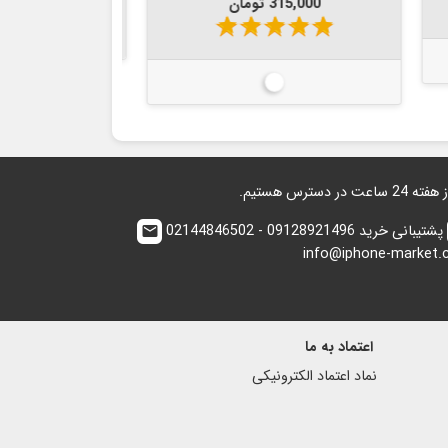
قیمت
star
star
star
star
star
950,000 
star
star
سفید
مشکی
پشتیبانی خرید 09128921496 - 02144846502
email
info@iphone-market
اعتماد به ما
نماد اعتماد الكترونیكی