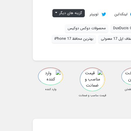
گزینه های دیگر
لینکداین
توییتر
DuxDucis 
محصولات دوکس دوکیس
پل 17 معمولی
بهترین محافظ iPhone 17
طمئن
وارد کننده
قیمت مناسب و ضمانت