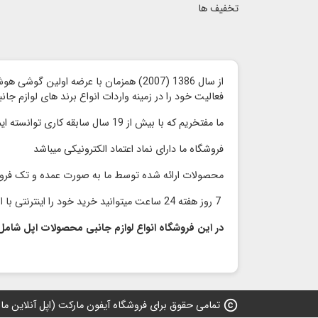
تخفیف ها
از سال 1386 (2007) همزمان با عرضه اولین گوشی هوشمند آیفون توسط شرکت اپل ،
فعالیت خود را در زمینه واردات انواع برند های لوازم جا
ما مفتخریم که با بیش از 19 سال سابقه کاری توانسته ایم محصولات با کیفیت را با قیمت مناسب و رقابتی بدون واسطه به مشتریان گرامی ارائه کنیم
فروشگاه ما دارای نماد اعتماد الكترونیكی میباشد
محصولات ارائه شده توسط ما به صورت عمده و تک فر
7 روز هفته 24 ساعت میتوانید خرید خود را اینترنتی با اطمینان انجام دهید و در سریعترین زمان محصول خود را دریافت نمایید
در این فروشگاه انواع لوازم جانبی محصولات اپل شامل
copyright
تمامی حقوق برای فروشگاه آیفون مارکت (اپل آنلاین مارکت) 