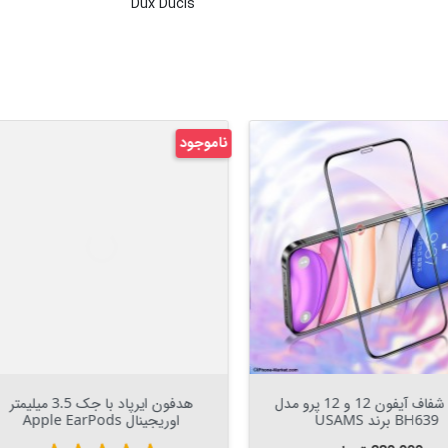
Dux Ducis
د
ناموجود
Out Of Stock


Out Of Stock

کاور شفاف مگ سیف آیفون 13 پرو
محافظ لنز دوربین آیفون 11
Rock Space Pure Series
مکس برند TOTU