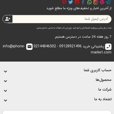
از آخرین اخبار و تخفیف‌های ویژه ما مطلع شوید
person_add
شما در هر زمانی می‌توانید اشتراک‌تان را لغو کنید. برای این کار، لطفاً با ما تماس حاصل نمایید
7 روز هفته 24 ساعت در دسترس هستیم.
پشتیبانی خرید 09128921496 - 02144846502
info@iphone-
email
call
market.com
حساب کاربری شما
محصول‌ها
شرکت ما
اعتماد به ما