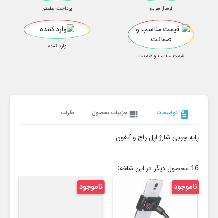
ارسال سریع
پرداخت مطمئن
وارد کننده
قیمت مناسب و ضمانت
description
توضیحات
view_list
جزییات محصول
نظرات
پایه چوبی شارژ اپل واچ و آیفون
16 محصول دیگر در این شاخه:
ناموجود
ناموجود
نام