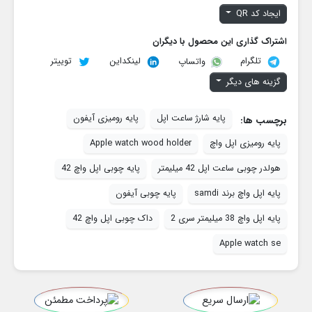
ایجاد کد QR
اشتراک گذاری این محصول با دیگران
تلگرام
لینکداین
توییتر
واتساپ
گزینه های دیگر
پایه شارژ ساعت اپل
پایه رومیزی آیفون
برچسب ها:
پایه رومیزی اپل واچ
Apple watch wood holder
هولدر چوبی ساعت اپل 42 میلیمتر
پایه چوبی اپل واچ 42
پایه اپل واچ برند samdi
پایه چوبی آیفون
پایه اپل واچ 38 میلیمتر سری 2
داک چوبی اپل واچ 42
Apple watch se