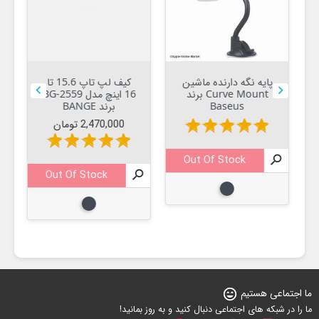
پایه نگه دارنده ماشین
کیف لپ تاپ 15.6 تا


Curve Mount برند
16 اینچ مدل BG-2559
Baseus
برند BANGE
قیمت
star
star
star
star
star
2,470,000 تومان
star
star
star
star
star
Out Of Stock


Out Of Stock

مشکی
مشکی
ما اجتماعی هستیم
sentiment_very_satisfied
ما را در شبکه های اجتماعی دنبال کنید و به روز بمانید!