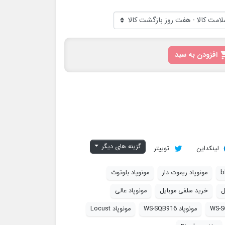
افزودن به سبد
گزینه های دیگر
لینکداین
توییتر
b
مونوپاد ریموت دار
مونوپاد بلوتوث
ل
خرید سلفی موبایل
مونوپاد عالی
WS-S
مونوپاد WS-SQB916
مونوپاد Locust