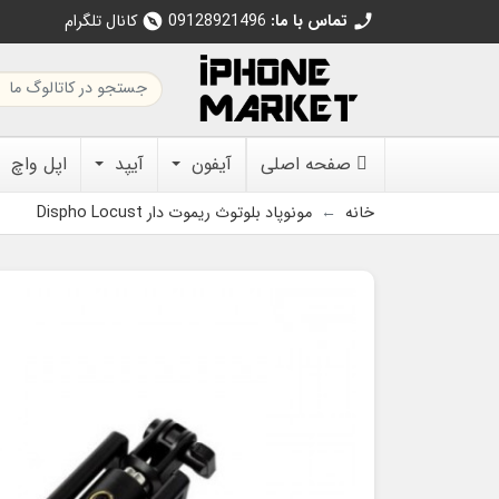
تماس با ما:
09128921496
کانال تلگرام
explore
call
صفحه اصلی
آیفون
آیپد
اپل واچ
خانه
مونوپاد بلوتوث ریموت دار Dispho Locust