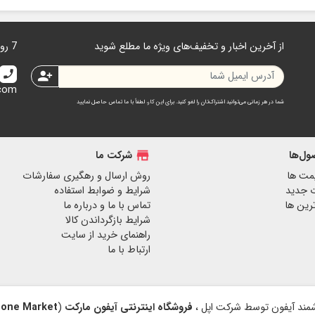
از آخرین اخبار و تخفیف‌های ویژه ما مطلع شوید
7 روز هفته 24 ساعت در دسترس هستیم.
call
person_add
.com
شما در هر زمانی می‌توانید اشتراک‌تان را لغو کنید. برای این کار، لطفاً با ما تماس حاصل نمایید
ل‌ها
store
شرکت ما
مت ها
روش ارسال و رهگیری سفارشات
 جدید
شرایط و ضوابط استفاده
رین ها
تماس با ما و درباره ما
شرایط بازگرداندن کالا
راهنمای خرید از سایت
ارتباط با ما
فروشگاه اینترنتی آیفون مارکت
(
hone Market