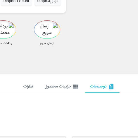
مونوپادDisph
Dispho Locust
ارسال سریع
پرداخت م
description
توضیحات
view_list
جزییات محصول
نظرات