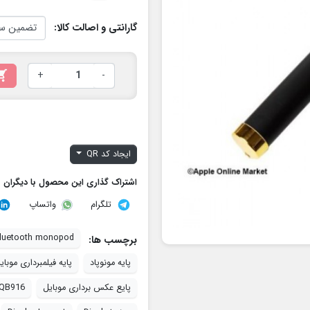
گارانتی و اصالت کالا:

+
-
ایجاد کد QR
اشتراک گذاری این محصول با دیگران
تلگرام
واتساپ
luetooth monopod
برچسب ها:
پایه مونوپاد
پایه فیلمبرداری موبای
پایع عکس برداری موبایل
QB916