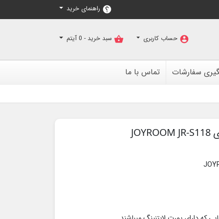
راهنمای خرید
help
حساب کاربری
سبد خرید -
0
آیتم
shopping_basket
account_circle
گیری سفارشات
تماس با ما
JOYR
ایی که دارای پورت لایتنینگ میباشند