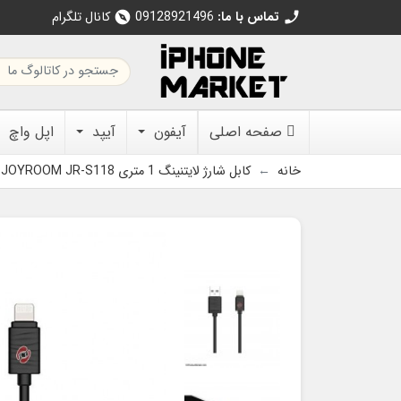
تماس با ما:
09128921496
کانال تلگرام
explore
call
صفحه اصلی
آیفون
آیپد
اپل واچ
خانه
کابل شارژ لایتنینگ 1 متری JOYROOM JR-S118