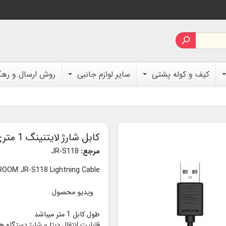

کیف و کوله پشتی
سایر لوازم جانبی
روش ارسال و ره
کابل شارژ لایتنینگ 1 متری JOYROOM JR-S118
مرجع:
JR-S118
OOM JR-S118 Lightning Cable
ویدیو محصول
طول کابل 1 متر میباشد
قابلیت انتقال دیتا و شارژ دستگاه ه