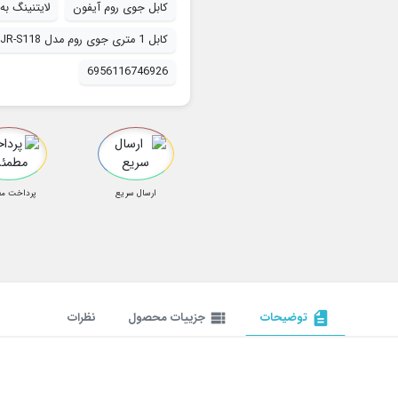
کابل جوی روم آیفون
لایتنینگ ب
کابل 1 متری جوی روم مدل JR-S118
6956116746926
ارسال سریع
پرداخت م
description
توضیحات
view_list
جزییات محصول
نظرات