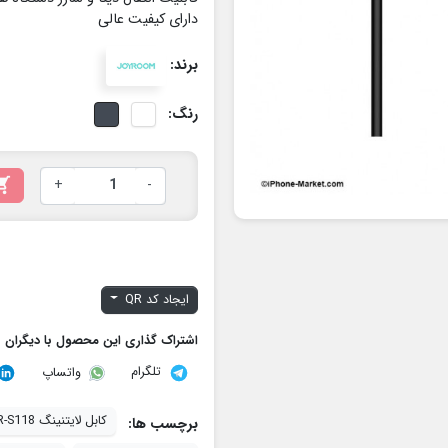
دارای کیفیت عالی
برند:
رنگ:

+
-
ایجاد کد QR
اشتراک گذاری این محصول با دیگران
تلگرام
واتساپ
کابل لایتنینگ JOYROOM JR-S118
برچسب ها: