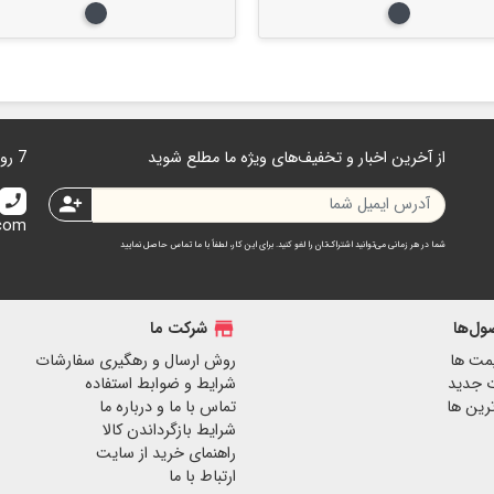
سفید
مشکی
مشکی
از آخرین اخبار و تخفیف‌های ویژه ما مطلع شوید
7 روز هفته 24 ساعت در دسترس هستیم.
call
person_add
.com
شما در هر زمانی می‌توانید اشتراک‌تان را لغو کنید. برای این کار، لطفاً با ما تماس حاصل نمایید
ل‌ها
store
شرکت ما
مت ها
روش ارسال و رهگیری سفارشات
 جدید
شرایط و ضوابط استفاده
رین ها
تماس با ما و درباره ما
شرایط بازگرداندن کالا
راهنمای خرید از سایت
ارتباط با ما