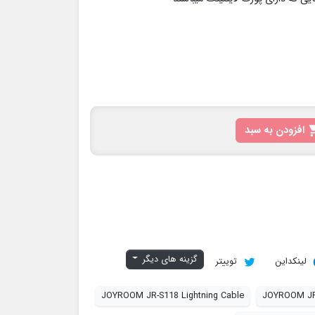
افزودن به سبد
گزینه های دیگر
لینکداین
توییتر
JOYROOM JR-S118 Lightning Cable