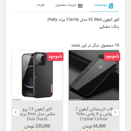
description
توضیحات
view_list
جزییات محصول
نظرات
کاور آیفون XS Max مدل Clarity برند iPaky
رنگ: مشکی
16 محصول دیگر در این شاخه:
ناموجود
ناموجود
نام
قاب کریستالی آیفون 7
کاور آیفون 13 پرو


پلاس و 8 پلاس Totu
مکس مدل Fino برند
Dux Ducis
Crystal Colour
قیمت
قیمت
66,000 تومان
235,000 تومان