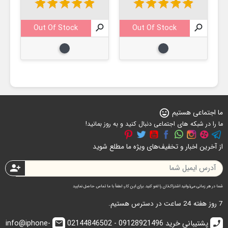
star
star
star
star
star
star
star
star
star
star

Out Of Stock

Out Of Stock

مشکی
مشکی
ما اجتماعی هستیم
sentiment_very_satisfied
ما را در شبکه های اجتماعی دنبال کنید و به روز بمانید!
از آخرین اخبار و تخفیف‌های ویژه ما مطلع شوید
person_add
شما در هر زمانی می‌توانید اشتراک‌تان را لغو کنید. برای این کار، لطفاً با ما تماس حاصل نمایید
7 روز هفته 24 ساعت در دسترس هستیم.
پشتیبانی خرید 09128921496 - 02144846502
info@iphone-
email
call