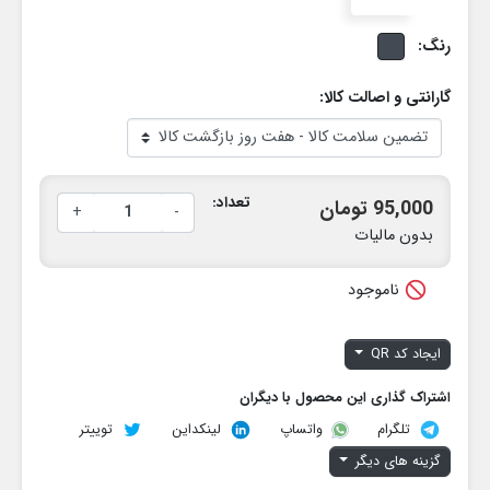
رنگ:
گارانتی و اصالت کالا:
تعداد:
95,000 تومان
+
-
بدون مالیات

ناموجود
ایجاد کد QR
اشتراک گذاری این محصول با دیگران
تلگرام
لینکداین
توییتر
واتساپ
گزینه های دیگر