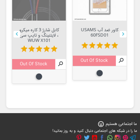
کاور ضد آب USAMS
کابل شارژ 3 کاره میکرو


60FSD01
، لایتنینگ و تایپ سی
WUW X101
star
star
star
star
star
star
star
star
star
star
Out Of Stock


Out Of Stock

مشکی
مشکی
ما اجتماعی هستیم
sentiment_very_satisfied
ما را در شبکه های اجتماعی دنبال کنید و به روز بمانید!