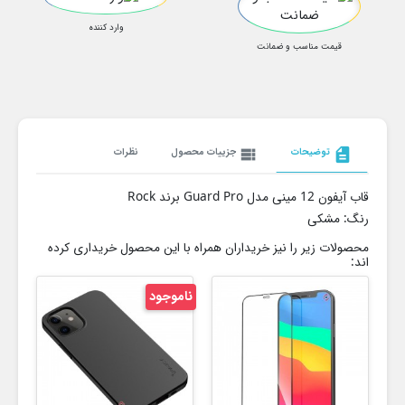
وارد کننده
قیمت مناسب و ضمانت
description
توضیحات
view_list
جزییات محصول
نظرات
قاب آیفون 12 مینی مدل Guard Pro برند Rock
رنگ: مشکی
محصولات زیر را نیز خریداران همراه با این محصول خریداری کرده
اند:
ناموجود