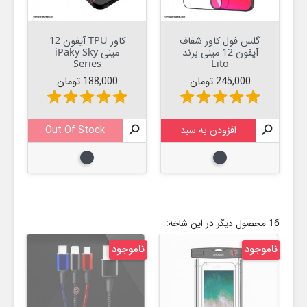
گلس فول کاور شفاف
کاور TPU آیفون 12
آیفون 12 مینی برند
مینی iPaky Sky
Series
Lito
قیمت
قیمت
245,000 تومان
188,000 تومان
star
star
star
star
star
star
star
star
star
star

افزودن به سبد

Out Of Stock
مشکی
مشکی
16 محصول دیگر در این شاخه:
ناموجود
ناموجود
نام