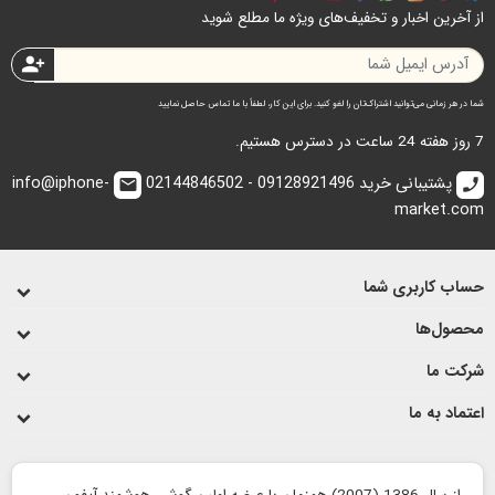
از آخرین اخبار و تخفیف‌های ویژه ما مطلع شوید
person_add
شما در هر زمانی می‌توانید اشتراک‌تان را لغو کنید. برای این کار، لطفاً با ما تماس حاصل نمایید
7 روز هفته 24 ساعت در دسترس هستیم.
پشتیبانی خرید 09128921496 - 02144846502
info@iphone-
email
call
market.com
حساب کاربری شما
محصول‌ها
شرکت ما
اعتماد به ما