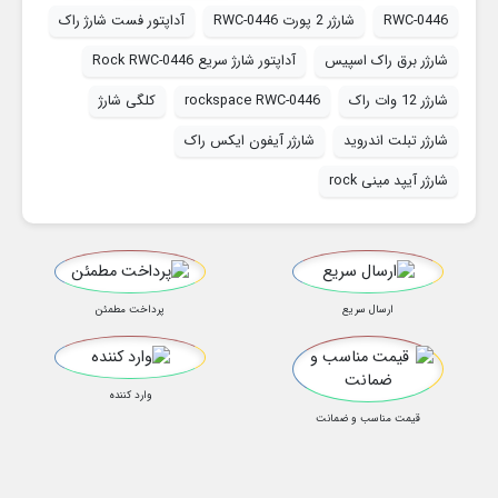
RWC-0446
شارژر 2 پورت RWC-0446
آداپتور فست شارژ راک
شارژر برق راک اسپیس
آداپتور شارژ سریع Rock RWC-0446
شارژر 12 وات راک
rockspace RWC-0446
کلگی شارژ
شارژر تبلت اندروید
شارژر آیفون ایکس راک
شارژر آیپد مینی rock
ارسال سریع
پرداخت مطمئن
وارد کننده
قیمت مناسب و ضمانت