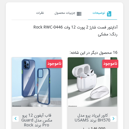
description
توضیحات
view_list
جزییات محصول
نظرات
آداپتور فست شارژ 2 پورت 12 وات Rock RWC-0446
رنگ: مشکی
16 محصول دیگر در این شاخه:
ناموجود
ناموجود
نام
کاور ایرپاد پرو مدل
قاب آیفون 12 پرو


BH570 برند USAMS
مکس مدل Guard
Pro برند Rock