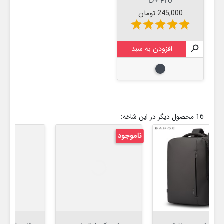
D+ Pro
قیمت
245,000 تومان
star
star
star
star
star

افزودن به سبد
مشکی
16 محصول دیگر در این شاخه:
ناموجود
نام