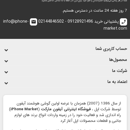
شما در هر زمانی می‌توانید اشتراک‌تان را لغو کنید. برای این کار، لطفاً با ما تماس حاصل نمایید
7 روز هفته 24 ساعت در دسترس هستیم.
پشتیبانی خرید 09128921496 - 02144846502
info@iphone-
email
call
market.com
حساب کاربری شما
محصول‌ها
شرکت ما
اعتماد به ما
از سال 1386 (2007) همزمان با عرضه اولین گوشی هوشمند آیفون
توسط شرکت اپل ،
فروشگاه اینترنتی آیفون مارکت
(
iPhone Market
)
راه اندازی شد و فعالیت خود را در زمینه واردات انواع برند های لوازم
جانبی و قطعات محصولات اپل آغاز کرد