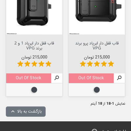
قاب قفل دار ایرپاد پرو برند
قاب قفل دار ایرپاد 1 و 2
VPG
برند VPG
قیمت
قیمت
215,000 تومان
215,000 تومان
star
star
star
star
star
star
star
star
star
star
Out Of Stock

Out Of Stock

مشکی
مشکی
نمایش
1-18
از
18
آیتم
بازگشت به بالا
