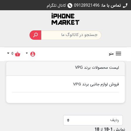
تماس با ما:
09128921496
کانال تلگرام
explore
call

منو
0
shopping_basket
account_circle
لیست محصولات برند VPG
فروش لوازم جانبی برند VPG
نمایش
1-18
از
18