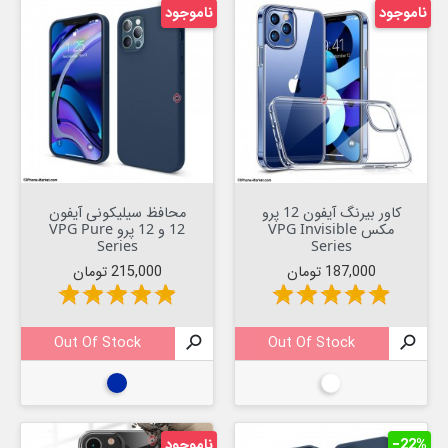
ناموجود
ناموجود
کاور بیرنگ آیفون 12 پرو
محافظ سیلیکونی آیفون
مکس VPG Invisible
12 و 12 پرو VPG Pure
Series
Series
قیمت
قیمت
187,000 تومان
215,000 تومان
star
star
star
star
star
star
star
star
star
star
Out Of Stock

Out Of Stock

بیرنگ
آبی تیره
‎−22%
ناموجود