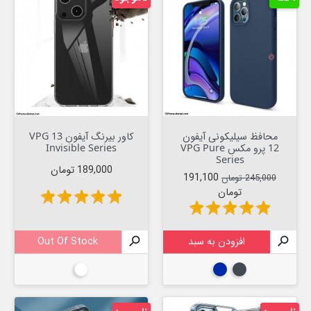
محافظ سیلیکونی آیفون
کاور بیرنگ آیفون 13 VPG
12 پرو مکس VPG Pure
Invisible Series
Series
قیمت
189,000 تومان
قیمت عادی
قیمت
191,100
245,000 تومان
تومان
star
star
star
star
star
star
star
star
star
star

افزودن به سبد

Out Of Stock
مشکی
آبی تیره
بیرنگ