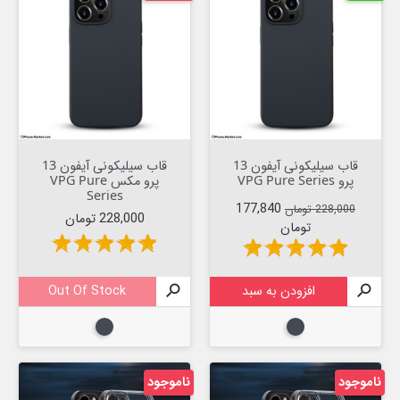
قاب سیلیکونی آیفون 13
قاب سیلیکونی آیفون 13
پرو VPG Pure Series
پرو مکس VPG Pure
Series
قیمت عادی
قیمت
177,840
228,000 تومان
قیمت
228,000 تومان
تومان
star
star
star
star
star
star
star
star
star
star

افزودن به سبد

Out Of Stock
مشکی
مشکی
ناموجود
ناموجود