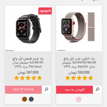
ناموجود
بند نایلون لوپ اپل واچ
بند چرم طبیعی اپل واچ
42/44/45/46/49 میلیمتر
42/44/45 میلیمتر مدل
مدل Apollo برند VPG
Perseus برند VPG
قیمت
قیمت
350,000 تومان
387,000 تومان
star
star
star
star
star
star
star
star
star
star

افزودن به سبد

Out Of Stock
صورتی
مشکی
قهوه ای