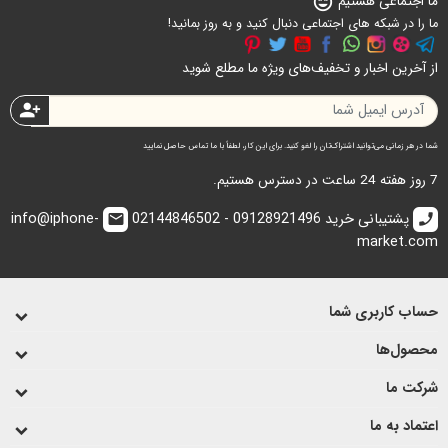
ما اجتماعی هستیم
sentiment_very_satisfied
ما را در شبکه های اجتماعی دنبال کنید و به روز بمانید!
از آخرین اخبار و تخفیف‌های ویژه ما مطلع شوید
person_add
شما در هر زمانی می‌توانید اشتراک‌تان را لغو کنید. برای این کار، لطفاً با ما تماس حاصل نمایید
7 روز هفته 24 ساعت در دسترس هستیم.
پشتیبانی خرید 09128921496 - 02144846502
info@iphone-
email
call
market.com
حساب کاربری شما
محصول‌ها
شرکت ما
اعتماد به ما