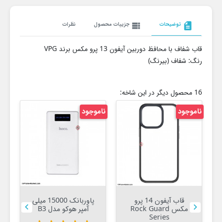
description
توضیحات
view_list
جزییات محصول
نظرات
قاب شفاف با محافظ دوربین آیفون 13 پرو مکس برند VPG
رنگ: شفاف (بیرنگ)
16 محصول دیگر در این شاخه:
ناموجود
ناموجود
20%
قاب آیفون 14 پرو
پاوربانک 15000 میلی


مکس Rock Guard
آمپر هوکو مدل B3
Series