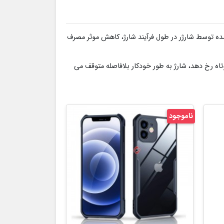
ی دهد، علاوه بر این، استفاده از تراشه GaN باعث کاهش گرمای تولید شده توسط شارژر در طول فرآیند شارژ، کاهش موثر مصرف
کوتاه رخ دهد، شارژ به طور خودکار بلافاصله متوقف می
ناموجود