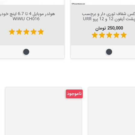
Out Of Stock


Out Of Stock

لس شفاف توری دار و برچسب
هولدر موبایل 4 تا 6.7 اینچ خ
شت آیفون 12 و 12 پرو URR
WiWU CH016
قیمت
250,000 تومان
star
star
star
star
star
star
star
star
star
star
مشکی
مشکی
د