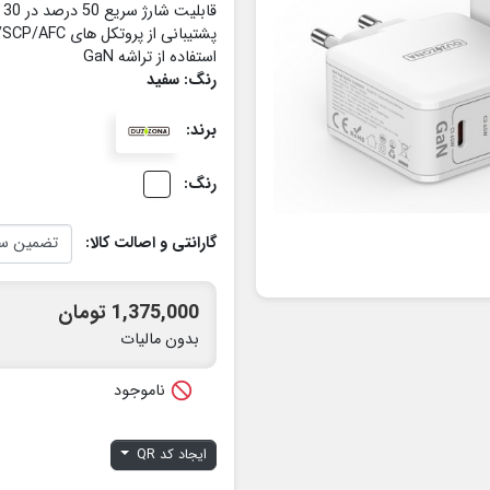
قابلیت شارژ سریع 50 درصد در 30 دقیقه و همزمان 3 دستگاه
پشتیبانی از پروتکل های PPS/PD3.0/QC3.0/FCP/SCP/AFC
استفاده از تراشه GaN
رنگ: سفید
برند:
رنگ:
گارانتی و اصالت کالا:
1,375,000 تومان
بدون مالیات

ناموجود
ایجاد کد QR