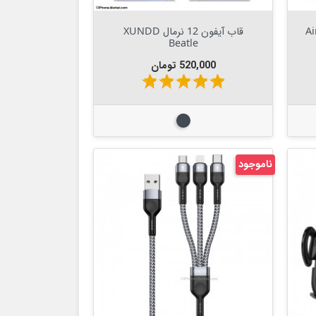
Out Of Stock


 مکس مدل Aimo
قاب آیفون 12 نرمال XUNDD
Beatle
قیمت
520,000 تومان
star
star
star
star
star
مشکی
ناموجود