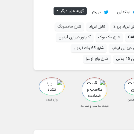
گزینه های دیگر
لینکداین
توییتر
ر ایرپاد پرو 2
شارژر ایرپاد
شارژر سامسونگ
شارژر مک بوک
آداپتور دیواری آیفون
ر دیواری لپتاپ
شارژر 65 وات آیفون
پلاس
شارژر واچ اولترا
طمئن
وارد کننده
قیمت مناسب و ضمانت