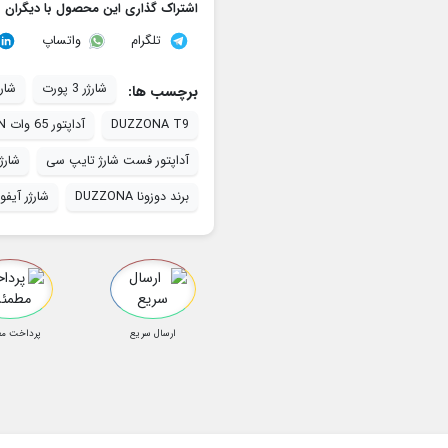
اشتراک گذاری این محصول با دیگران
تلگرام
واتساپ
شارژر 3 پورت
شارژ
برچسب ها:
DUZZONA T9
آداپتور 65 وات GAN
آداپتور فست شارژ تایپ سی
شارژ
برند دوزونا DUZZONA
شارژر آیفون 15 
ارسال سریع
پرداخت م