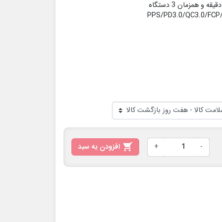
-
+

افزودن به سبد