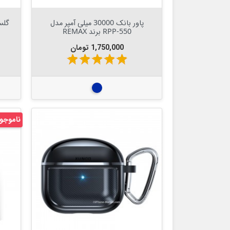

Out Of Stock


پاور بانک 30000 میلی آمپر مدل
RPP-550 برند REMAX
قیمت
1,750,000 تومان
star
star
star
star
star
آبی تیره
ناموجو