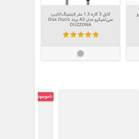
Out Of Stock


ودرو
کابل 3 کاره 1.3 متر لایتنینگ/تایپ
سی/میکرو مدل A3 برند Dux Ducis
DUZZONA
star
star
star
star
star
خاکستری
ناموجود