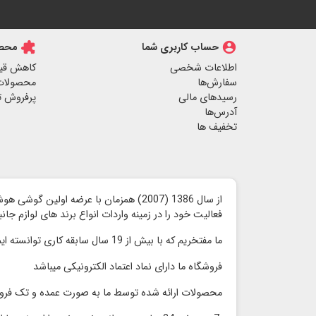
account_circle
حساب کاربری شما
extension
محصو
اطلاعات شخصی
کاهش قی
سفارش‌ها
محصولات
رسیدهای مالی
پرفروش ت
آدرس‌ها
تخفیف ها
از سال 1386 (2007) همزمان با عرضه اولین گوشی هوشمند آیفون توسط شرکت اپل ،
فعالیت خود را در زمینه واردات انواع برند های لوازم جا
ما مفتخریم که با بیش از 19 سال سابقه کاری توانسته ایم محصولات با کیفیت را با قیمت مناسب و رقابتی بدون واسطه به مشتریان گرامی ارائه کنیم
فروشگاه ما دارای نماد اعتماد الكترونیكی میباشد
محصولات ارائه شده توسط ما به صورت عمده و تک فر