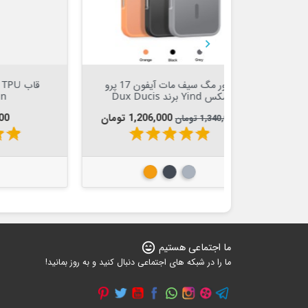


Out Of Stock


کاور مگ سیف مات آیفون 17 پرو
قاب TPU آیفون 11 پرو Hoco
Fascination
ت
قیمت
1,20 تومان
69,000 تومان
star
star
star
star
star
star
sta
ی
نارنجی
مشکی
ما اجتماعی هستیم
sentiment_very_satisfied
ما را در شبکه های اجتماعی دنبال کنید و به روز بمانید!