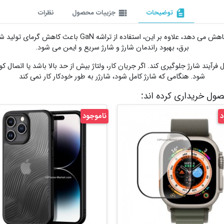
description
توضیحات
view_list
جزییات محصول
نظرات
استفاده از تراشه GaN داخلی اندازه و وزن این شارژر را کاهش م
برق، بهبود راندمان شارژ و شارژ سریع و ایمن می شود.
فرآیند شارژ جلوگیری کند. اگر جریان کار، ولتاژ بیش از حد بالا باشد یا اتصال 
شود. هنگامی که شارژ کامل شود، شارژر به طور خودکار کار نمی کند
حصول خریداری کرده اند:
د
ناموجود