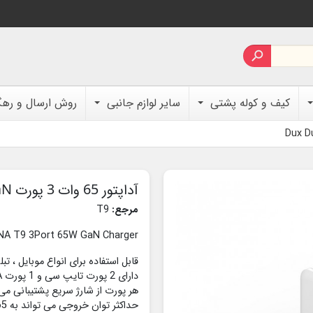

کیف و کوله پشتی
سایر لوازم جانبی
روش ارسال و ره
آداپتور 65 وات 3 پورت Dux Ducis DUZZONA T9 GaN
مرجع:
T9
A T9 3Port 65W GaN Charger
قابل استفاده برای انواع موبایل ، ت
دارای 2 پورت تایپ سی و 1 پورت USBA
حداکثر توان خروجی می تواند به 65 وات برسد