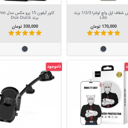
Out Of Stock


Out Of Stock

گلس شفاف اپل واچ اولترا 1/2/3 برند
کاور آیفون 15 پرو
Lito
برند Dux Ducis
قیمت
قیمت
170,000 تومان
330,000 تومان
star
star
star
star
star
star
star
star
star
star
مشکی
مشکی
د
ناموجود