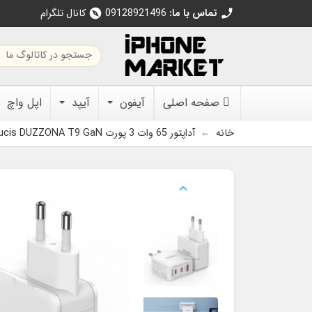
تماس با ما:
09128921496
کانال تلگرام
explore
call
صفحه اصلی
آیفون
آیپد
اپل واچ
خانه
آداپتور 65 وات 3 پورت Dux Ducis DUZZONA T9 GaN
