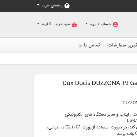
راهنمای خرید
help
حساب کاربری
سبد خرید -
0
آیتم
shopping_basket
account_circle
گیری سفارشات
تماس با ما
DUZZON
بلت ، لپتاپ و سایر دستگاه های الکترونیکی
هر پورت از شارژ سریع پشتیبانی می کند، در صورت استفاده از پورت C1 یا C2 به تنهایی،