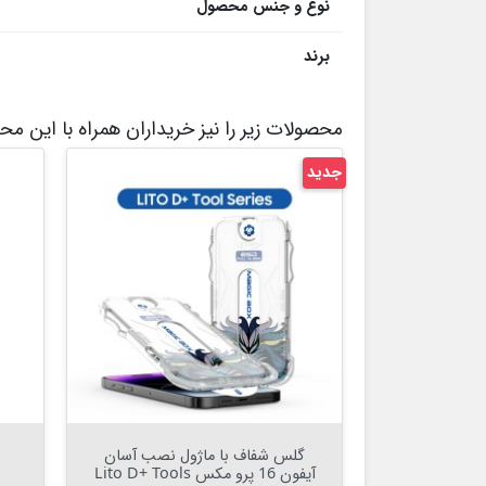
نوع و جنس محصول
برند
محصولات زیر را نیز خریداران همراه با این م
جدید


افزودن به سبد

گلس شفاف با ماژول نصب آسان
آیفون 16 پرو مکس Lito D+ Tools