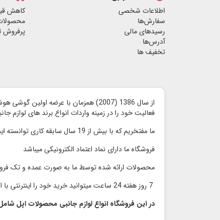
اطلاعات شخصی
کاهش قی
سفارش‌ها
محصولات
رسیدهای مالی
پرفروش ت
آدرس‌ها
تخفیف ها
از سال 1386 (2007) همزمان با عرضه اولین گوشی هوشمند آیفون توسط شرکت اپل ،
فعالیت خود را در زمینه واردات انواع برند های لوازم جا
ما مفتخریم که با بیش از 19 سال سابقه کاری توانسته ایم محصولات با کیفیت را با قیمت مناسب و رقابتی بدون واسطه به مشتریان گرامی ارائه کنیم
فروشگاه ما دارای نماد اعتماد الكترونیكی میباشد
محصولات ارائه شده توسط ما به صورت عمده و تک فر
7 روز هفته 24 ساعت میتوانید خرید خود را اینترنتی با اطمینان انجام دهید و در سریعترین زمان محصول خود را دریافت نمایید
در این فروشگاه انواع لوازم جانبی محصولات اپل شامل