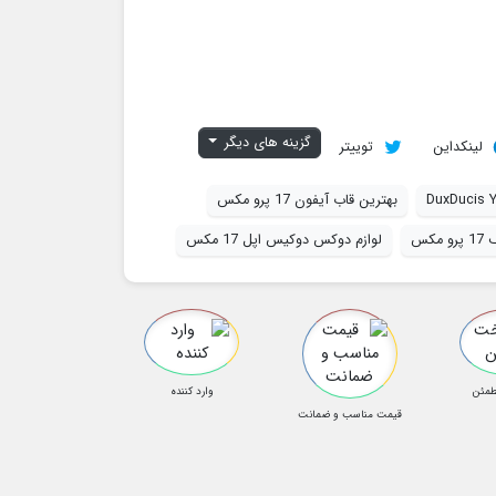
گزینه های دیگر
لینکداین
توییتر
DuxDucis Y
بهترین قاب آیفون 17 پرو مکس
مکس
لوازم دوکس دوکیس اپل 17 مکس
طمئن
وارد کننده
قیمت مناسب و ضمانت