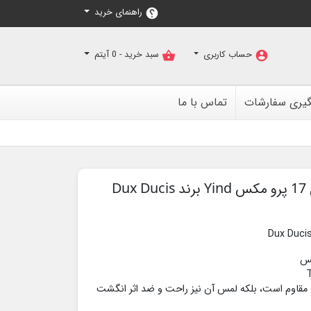
راهنمای خرید
help
حساب کاربری
سبد خرید -
0
آیتم
shopping_basket
account_circle
گیری سفارشات
تماس با ما
D
Dux Duci
به مقاوم است، بلکه لمس آن نیز راحت و ضد اثر انگشت