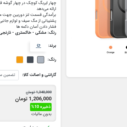
چهار ایربگ کوچک در چهار گوشه قا
ارائه می‌دهد
برآمدگی قسمت لنز دوربین جهت 
پشتیبانی از مگ سیف و لوازم جانبی
فشار دادن آسان دکمه ها
رنگ: مشکی - خاکستری - نارنجی
برند:
رنگ:
گارانتی و اصالت کالا:
1,340,000 تومان
1,206,000 تومان
ذخیره 10%
بدون مالیات