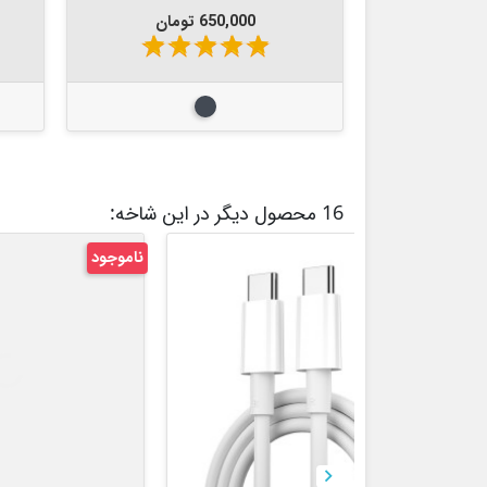
قیمت
650,000 تومان
star
star
star
star
star
مشکی
16 محصول دیگر در این شاخه:
ناموجود
ناموجو
