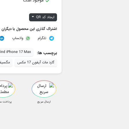

موجود است
ایجاد کد QR
اشتراک گذاری این محصول با دیگران
تلگرام
واتساپ
ind iPhone 17 Max
برچسب ها:
گارد مات آیفون 17 مکس
مگسیف 17 پرو 
ارسال سریع
پرداخت م