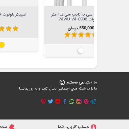

Out Of Stock


کابل تایپ سی به تایپ سی 1.2 متر
اسپیکر بلوتوث Konfulon K4
star
star
star
star
star
star
sta
طلایی - گلد
ما اجتماعی هستیم
sentiment_very_satisfied
ما را در شبکه های اجتماعی دنبال کنید و به روز بمانید!
account_circle
حساب کاربری شما
extension
محصو