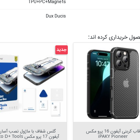
TPU+PC+Magnets
Dux Ducis
حصول خریداری کرده اند:
جدید

افزودن به سبد


افزودن به سبد
قاب کربنی آیفون 16 پرو مکس
گلس شفاف با ماژول نصب آسان
iPAKY Pioneer
آیفون 17 پرو مکس Lito D+ Tools