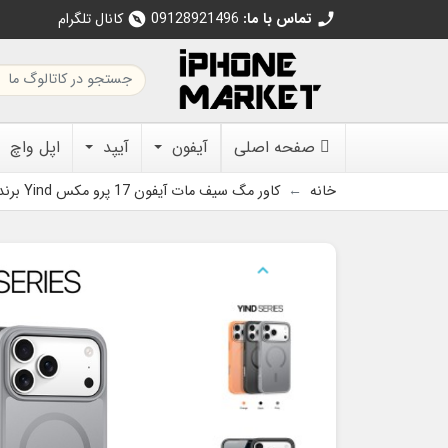
تماس با ما:
09128921496
کانال تلگرام
explore
call
صفحه اصلی
آیفون
آیپد
اپل واچ
خانه
کاور مگ سیف مات آیفون 17 پرو مکس Yind برند Dux Ducis
