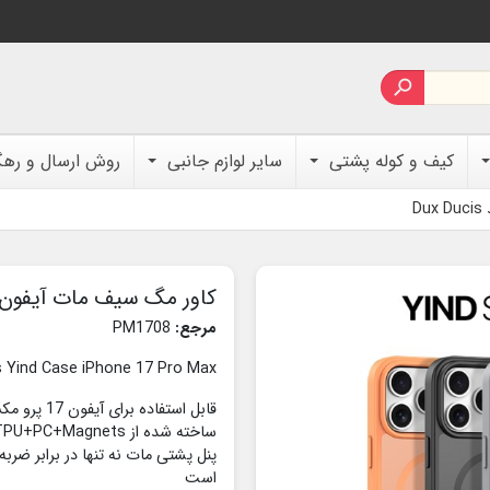

کیف و کوله پشتی
سایر لوازم جانبی
روش ارسال و ره
کاور مگ سیف مات آیفون 17 پرو مکس Yind برند ux Ducis
مرجع:
PM1708
s Yind Case iPhone 17 Pro Max
قابل استفاده برای آیفون 17 پرو مکس
ساخته شده از TPU+PC+Magnets
پنل پشتی مات نه تنها در برابر ضر
است