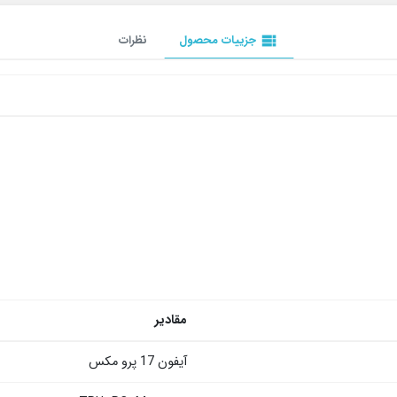
view_list
جزییات محصول
نظرات
مقادیر
آیفون 17 پرو مکس