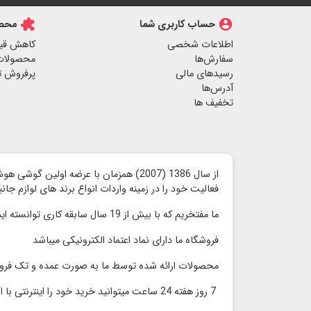
account_circle
حساب کاربری شما
extension
محصو
اطلاعات شخصی
کاهش قی
سفارش‌ها
محصولات
رسیدهای مالی
پرفروش ت
آدرس‌ها
تخفیف ها
از سال 1386 (2007) همزمان با عرضه اولین گوشی هوشمند آیفون توسط شرکت اپل ،
فعالیت خود را در زمینه واردات انواع برند های لوازم جا
ما مفتخریم که با بیش از 19 سال سابقه کاری توانسته ایم محصولات با کیفیت را با قیمت مناسب و رقابتی بدون واسطه به مشتریان گرامی ارائه کنیم
فروشگاه ما دارای نماد اعتماد الكترونیكی میباشد
محصولات ارائه شده توسط ما به صورت عمده و تک فر
7 روز هفته 24 ساعت میتوانید خرید خود را اینترنتی با اطمینان انجام دهید و در سریعترین زمان محصول خود را دریافت نمایید