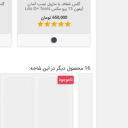

افزودن به سبد
گلس شفاف با ماژول نصب آسان
آیفون 15 پرو مکس Lito D+ Tools
قیمت
650,000 تومان
star
star
star
star
star
مشکی
16 محصول دیگر در این شاخه:
ناموجود
ناموجو