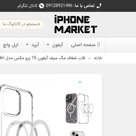
تماس با ما:
09128921496
کانال تلگرام
explore
call
صفحه اصلی
آیفون
آیپد
اپل واچ
خانه
قاب شفاف مگ سیف آیفون 15 پرو مکس مدل Clin برند Dux Ducis
