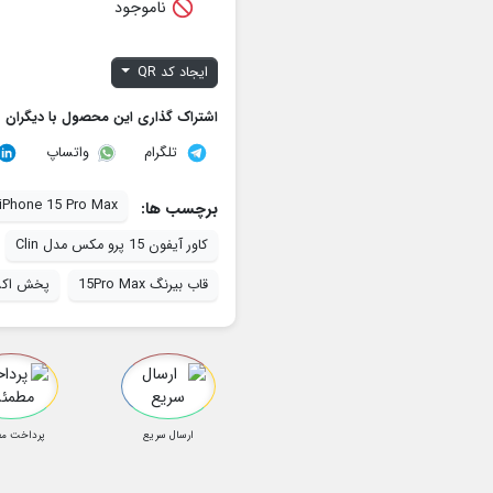

ناموجود
ایجاد کد QR
اشتراک گذاری این محصول با دیگران
تلگرام
واتساپ
 iPhone 15 Pro Max
برچسب ها:
کاور آیفون 15 پرو مکس مدل Clin
قاب بیرنگ 15Pro Max
پخش اکسس
ارسال سریع
پرداخت م