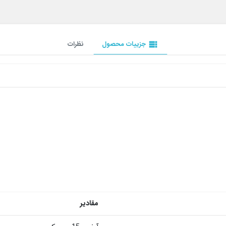
view_list
جزییات محصول
نظرات
مقادیر