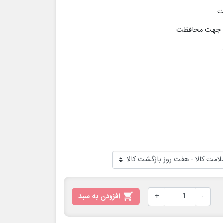
ب جهت محافظت
-
+

افزودن به سبد