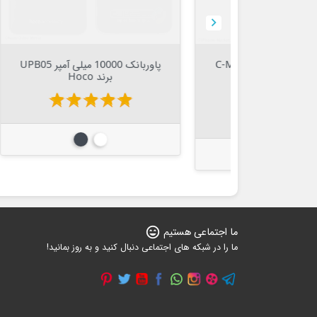


Out Of Stock


قاب مات ضد ضربه آیپد 7/8/9 برند
فلش درایو وای فای 16 گیگ Hame
X
star
star
star
star
star
star
sta
ی
سفید
ما اجتماعی هستیم
sentiment_very_satisfied
ما را در شبکه های اجتماعی دنبال کنید و به روز بمانید!