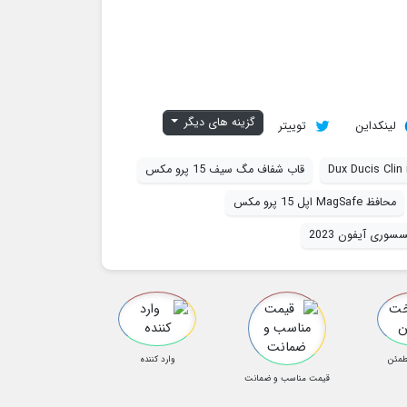
گزینه های دیگر
لینکداین
توییتر
Dux Ducis Clin
قاب شفاف مگ سیف 15 پرو مکس
محافظ MagSafe اپل 15 پرو مکس
وری آیفون 2023
طمئن
وارد کننده
قیمت مناسب و ضمانت