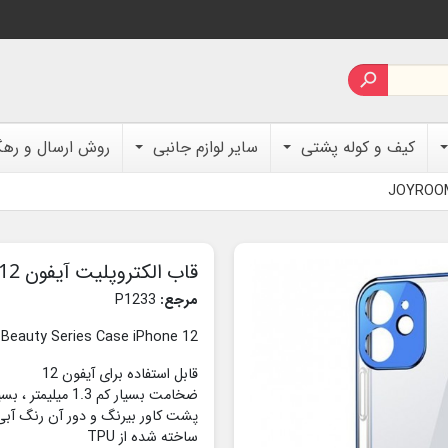

کیف و کوله پشتی
سایر لوازم جانبی
روش ارسال و ره
قاب الکتروپلیت آیفون 12 مدل JR-BP742 برند JOYROOM
مرجع:
P1233
eauty Series Case iPhone 12
قابل استفاده برای آیفون 12
ضخامت بسیار کم 1.3 میلیمتر ، بسیار سبک
پشت کاور بیرنگ و دور آن رنگ آب
ساخته شده از TPU