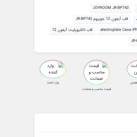
JOYROOM JR-BP743
قاب آیفون 12 جویروم JR-BP743
electroplate Case iP
قاب الکتروپلیت آیفون 12
JR
طمئن
وارد کننده
قیمت مناسب و ضمانت