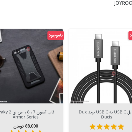
د
ناموجود
Out Of Stock


Out Of Stock

کابل USB C به USB C برند Dux
قاب آیفون 7 ، 8 ، اس ا
Armor Series
Ducis
قیمت
star
star
star
star
star
88,000 تومان