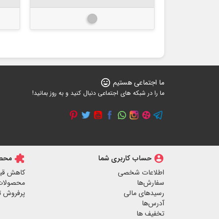
star
sta
نقره ای - سیلور
ی
ما اجتماعی هستیم
sentiment_very_satisfied
ما را در شبکه های اجتماعی دنبال کنید و به روز بمانید!
account_circle
حساب کاربری شما
extension
محصو
اطلاعات شخصی
کاهش قی
سفارش‌ها
محصولات
رسیدهای مالی
پرفروش ت
آدرس‌ها
تخفیف ها