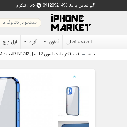
تماس با ما:
09128921496
کانال تلگرام
explore
call
صفحه اصلی
آیفون
آیپد
اپل واچ
خانه
قاب الکتروپلیت آیفون 12 مدل JR-BP742 برند JOYROOM
