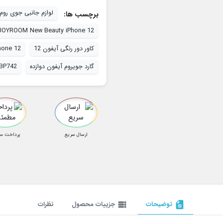
لوازم جانبی جوی روم
برچسب ها:
JOYROOM New Beauty iPhone 12
کاور دور رنگی آیفون 12
hone 12
گارد جویروم آیفون دوازده
-BP742
ارسال سریع
پرداخت م
description
توضیحات
view_list
جزییات محصول
نظرات