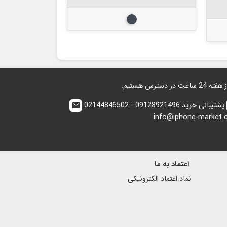
مشکی
پشتیبانی خرید 09128921496 - 02144846502
email
info@iphone-market
اعتماد به ما
نماد اعتماد الكترونیكی