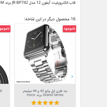
قاب الکتروپلیت آیفون 12 مدل JR-BP742 برند JOYROOM
16 محصول دیگر در این شاخه:
ناموجود
ناموجو


Out Of Stock


قاب آیفون 14 پلاس Dux Ducis
بند فلزی اپل واچ 42 و 44 میلیمتر
Grand Series برند Hoco
ت
22 تومان
star
star
star
star
star