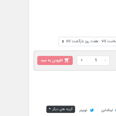
-
+

افزودن به سبد
گزینه های دیگر
لینکداین
توییتر