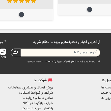
star
star
star
star
star
مشکی
مشکی
از آخرین اخبار و تخفیف‌های ویژه ما مطلع شوید
7 روز هفته 24 ساعت در دسترس هستیم.
call
person_add
.com
شما در هر زمانی می‌توانید اشتراک‌تان را لغو کنید. برای این کار، لطفاً با ما تماس حاصل نمایید
ل‌ها
store
شرکت ما
مت ها
روش ارسال و رهگیری سفارشات
 جدید
شرایط و ضوابط استفاده
رین ها
تماس با ما و درباره ما
شرایط بازگرداندن کالا
راهنمای خرید از سایت