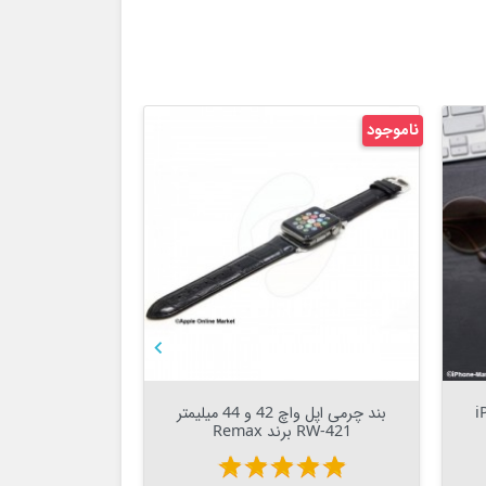
ناموجود
ناموجود



Out Of Stock


ی 2 iPaky
بند چرمی اپل واچ 42 و 44 میلیمتر
RW-421 برند Remax
(سر
star
star
star
star
star
star
star