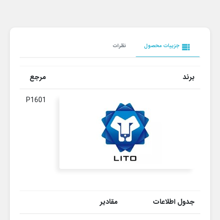
view_list
جزییات محصول
نظرات
برند
مرجع
P1601
جدول اطلاعات
مقادیر