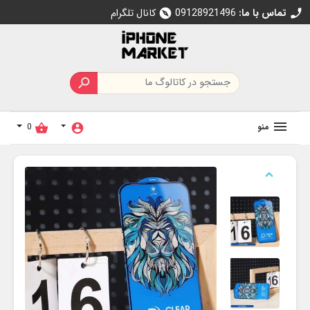
تماس با ما:
09128921496
کانال تلگرام
explore
call

منو
0
shopping_basket
account_circle
