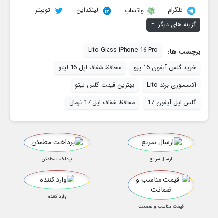
تلگرام
لینکداین
توییتر
واتساپ
گزینه های دیگر
Lito Glass iPhone 16 Pro
برچسب ها:
خرید گلس آیفون 16 پرو
محافظ شفاف اپل 16 لیتو
اکسسوری برند Lito
بهترین قیمت گلس لیتو
گلس اپل آیفون 17
محافظ شفاف اپل 17 نرمال
ارسال سریع
پرداخت مطمئن
وارد کننده
قیمت مناسب و ضمانت